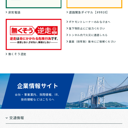
非常電話
道路緊急ダイヤル【#9910】
ポケモントレーナーのみなさまへ
落下物防止にご協力ください
トンネル内で火災に遭遇したら
農薬（除草剤）散布にご理解ください
無くそう逆走
企業情報サイト
会社・事業案内、採用情報、IR、
技術情報などはこちらへ
交通情報