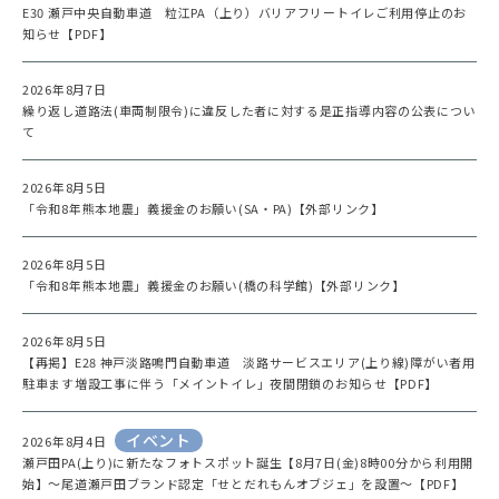
E30 瀬戸中央自動車道 粒江PA（上り）バリアフリートイレご利用停止のお
知らせ【PDF】
2026年8月7日
繰り返し道路法(車両制限令)に違反した者に対する是正指導内容の公表につい
て
2026年8月5日
「令和8年熊本地震」義援金のお願い(SA・PA)【外部リンク】
2026年8月5日
「令和8年熊本地震」義援金のお願い(橋の科学館)【外部リンク】
2026年8月5日
【再掲】E28 神戸淡路鳴門自動車道 淡路サービスエリア(上り線)障がい者用
駐車ます増設工事に伴う「メイントイレ」夜間閉鎖のお知らせ【PDF】
イベント
2026年8月4日
瀬戸田PA(上り)に新たなフォトスポット誕生【8月7日(金)8時00分から利用開
始】～尾道瀬戸田ブランド認定「せとだれもんオブジェ」を設置～【PDF】