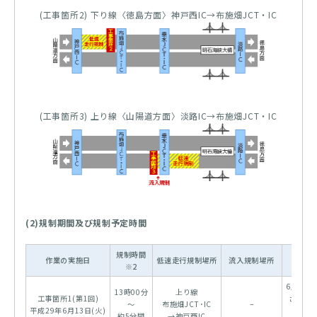
(工事箇所2) 下り線〈徳島方面〉神戸西IC→布施畑JCT・IC
(工事箇所3) 上り線〈山陽道方面〉淡路IC→布施畑JCT・IC
(2)規制期間及び規制予定時間
規制時間
予備
作業の実施日
低速走行規制場所
流入規制場所
※2
※3
6月22日
13時00分
上り線
工事箇所1(第1回)
さらに
～
布施畑JCT･IC
–
平成29年6月13日(火)
の場合
約5分間
→神戸西IC