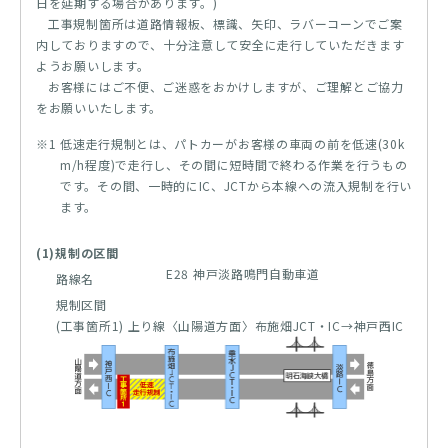
日を延期する場合があります。)
工事規制箇所は道路情報板、標識、矢印、ラバーコーンでご案
内しておりますので、十分注意して安全に走行していただきます
ようお願いします。
お客様にはご不便、ご迷惑をおかけしますが、ご理解とご協力
をお願いいたします。
※1 低速走行規制とは、パトカーがお客様の車両の前を低速(30k
m/h程度)で走行し、その間に短時間で終わる作業を行うもの
です。その間、一時的にIC、JCTから本線への流入規制を行い
ます。
(1)規制の区間
E28 神戸淡路鳴門自動車道
路線名
規制区間
(工事箇所1) 上り線〈山陽道方面〉布施畑JCT・IC→神戸西IC