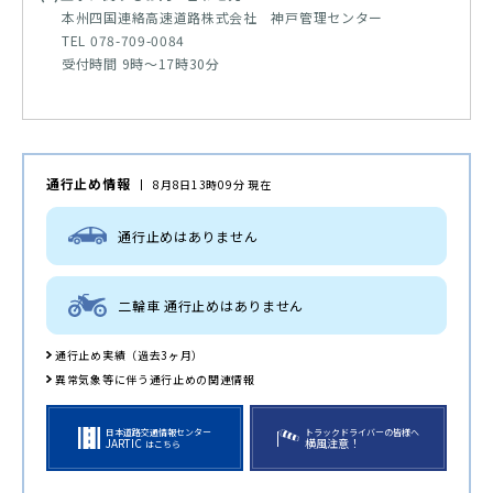
本州四国連絡高速道路株式会社 神戸管理センター
TEL 078-709-0084
受付時間 9時～17時30分
通行止め情報
8月8日13時09分 現在
通行止めはありません
二輪車 通行止めはありません
通行止め実績（過去3ヶ月）
異常気象等に伴う通行止めの関連情報
日本道路交通情報センター
トラックドライバーの皆様へ
JARTIC
横風注意！
はこちら