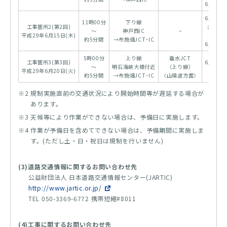
6月27日
6月22日
11時00分
下り線
工事箇所2(第2回)
さらに
～
神戸西IC
–
平成29年6月15日(木)
の場合
約5分間
→布施畑JCT･IC
6月27日
5時00分
上り線
垂水JCT
工事箇所3(第3回)
6月29日
～
明石海峡大橋付近
（上り線）
平成29年6月20日(火)
の同時
約5分間
→布施畑JCT･IC
〈山陽道方面〉
※2 規制実施直前の交通状況により開始時間等が遅延する場合が
あります。
※3 天候等により作業ができない場合は、予備日に実施します。
※4 作業が予備日を含めてできない場合は、予備期間に実施しま
す。(ただし土・日・祝日は規制を行いません)
(3)道路交通情報に関するお問い合わせ先
公益財団法人 日本道路交通情報センター(JARTIC)
http://www.jartic.or.jp/
TEL 050-3369-6772 携帯短縮#8011
(4)工事に関するお問い合わせ先