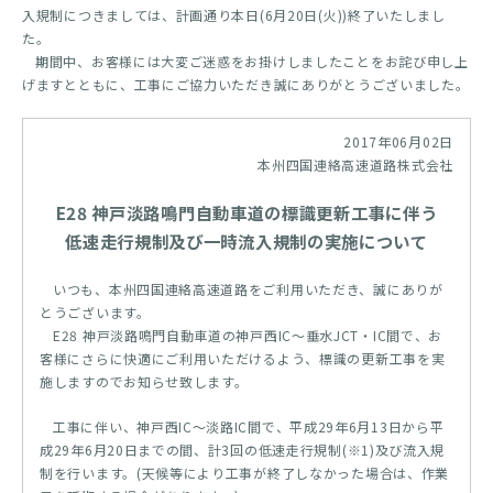
入規制につきましては、計画通り本日(6月20日(火))終了いたしまし
た。
期間中、お客様には大変ご迷惑をお掛けしましたことをお詫び申し上
げますとともに、工事にご協力いただき誠にありがとうございました。
2017年06月02日
本州四国連絡高速道路株式会社
E28 神戸淡路鳴門自動車道の標識更新工事に伴う
低速走行規制及び一時流入規制の実施について
いつも、本州四国連絡高速道路をご利用いただき、誠にありが
とうございます。
E28 神戸淡路鳴門自動車道の神戸西IC～垂水JCT・IC間で、お
客様にさらに快適にご利用いただけるよう、標識の更新工事を実
施しますのでお知らせ致します。
工事に伴い、神戸西IC～淡路IC間で、平成29年6月13日から平
成29年6月20日までの間、計3回の低速走行規制(※1)及び流入規
制を行います。(天候等により工事が終了しなかった場合は、作業