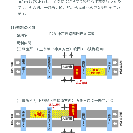
m/h程度)で走行し、その間に短時間で終わる作業を行うもの
です。その間、一時的にIC、PAから本線への流入規制を行い
ます。
(1)規制の区間
E28 神戸淡路鳴門自動車道
路線名
規制区間
(工事箇所１) 上り線〈神戸方面〉鳴門IC→淡路島南IC
(工事箇所2) 下り線〈高松道方面〉西淡三原IC→鳴門北IC