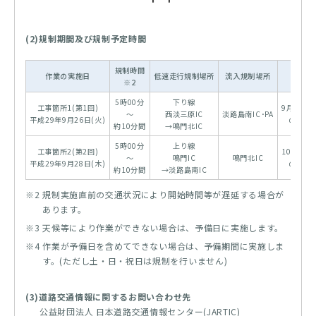
(2)規制期間及び規制予定時間
規制時間
予備日
作業の実施日
低速走行規制場所
流入規制場所
※2
※3
5時00分
下り線
工事箇所1(第1回)
9月28日(
～
西淡三原IC
淡路島南IC･PA
平成29年9月26日(火)
の同時
約10分間
→鳴門北IC
5時00分
上り線
工事箇所2(第2回)
10月3日(
～
鳴門IC
鳴門北IC
平成29年9月28日(木)
の同時
約10分間
→淡路島南IC
※2 規制実施直前の交通状況により開始時間等が遅延する場合が
あります。
※3 天候等により作業ができない場合は、予備日に実施します。
※4 作業が予備日を含めてできない場合は、予備期間に実施しま
す。(ただし土・日・祝日は規制を行いません)
(3)道路交通情報に関するお問い合わせ先
公益財団法人 日本道路交通情報センター(JARTIC)