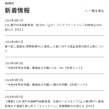
NEWS
新着情報
一覧を見る
2026年8月7日
E30 瀬戸中央自動車道 粒江PA（上り）バリアフリートイレご利用停止のお
知らせ【PDF】
2026年8月7日
繰り返し道路法(車両制限令)に違反した者に対する是正指導内容の公表につい
て
2026年8月5日
「令和8年熊本地震」義援金のお願い(SA・PA)【外部リンク】
2026年8月5日
「令和8年熊本地震」義援金のお願い(橋の科学館)【外部リンク】
2026年8月5日
【再掲】E28 神戸淡路鳴門自動車道 淡路サービスエリア(上り線)障がい者用
駐車ます増設工事に伴う「メイントイレ」夜間閉鎖のお知らせ【PDF】