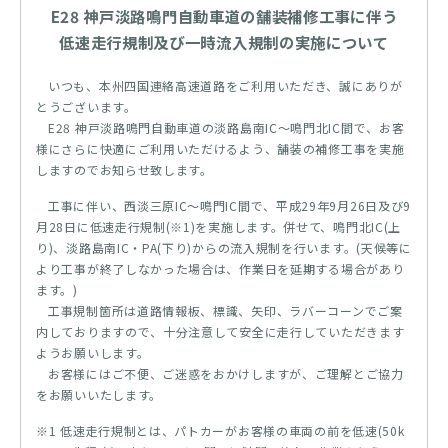
E28 神戸淡路鳴門自動車道の舗装補修工事に伴う
低速走行規制及び一時流入規制の実施について
いつも、本州四国連絡高速道路をご利用いただき、誠にありが
とうございます。
E28 神戸淡路鳴門自動車道の淡路島南IC～鳴門北IC間で、お客
様にさらに快適にご利用いただけるよう、舗装の補修工事を実施
しますのでお知らせ致します。
工事に伴い、西淡三原IC～鳴門IC間で、平成29年9月26日及び9
月28日に低速走行規制(※1)を実施します。併せて、鳴門北IC(上
り)、淡路島南IC・PA(下り)からの流入規制を行います。(天候等に
より工事が終了しなかった場合は、作業日を延期する場合があり
ます。)
工事規制箇所は道路情報板、標識、矢印、ラバーコーンでご案
内しておりますので、十分注意して安全に走行していただきます
ようお願いします。
お客様にはご不便、ご迷惑をおかけしますが、ご理解とご協力
をお願いいたします。
※1 低速走行規制とは、パトカーがお客様の車両の前を低速(50k