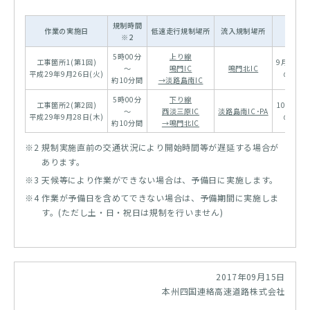
規制時間
予備日
作業の実施日
低速走行規制場所
流入規制場所
※2
※3
5時00分
上り線
工事箇所1(第1回)
9月28日(
～
鳴門IC
鳴門北IC
平成29年9月26日(火)
の同時
約10分間
→淡路島南IC
5時00分
下り線
工事箇所2(第2回)
10月3日(
～
西淡三原IC
淡路島南IC･PA
平成29年9月28日(木)
の同時
約10分間
→鳴門北IC
※2 規制実施直前の交通状況により開始時間等が遅延する場合が
あります。
※3 天候等により作業ができない場合は、予備日に実施します。
※4 作業が予備日を含めてできない場合は、予備期間に実施しま
す。(ただし土・日・祝日は規制を行いません)
2017年09月15日
本州四国連絡高速道路株式会社