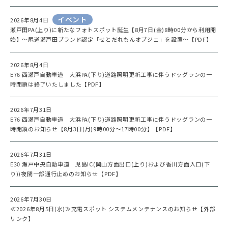
イベント
2026年8月4日
瀬戸田PA(上り)に新たなフォトスポット誕生【8月7日(金)8時00分から利用開
始】～尾道瀬戸田ブランド認定「せとだれもんオブジェ」を設置～【PDF】
2026年8月4日
E76 西瀬戸自動車道 大浜PA(下り)道路照明更新工事に伴うドッグランの一
時閉鎖は終了いたしました【PDF】
2026年7月31日
E76 西瀬戸自動車道 大浜PA(下り)道路照明更新工事に伴うドッグランの一
時閉鎖のお知らせ【8月3日(月)9時00分～17時00分】【PDF】
2026年7月31日
E30 瀬戸中央自動車道 児島IC(岡山方面出口(上り)および香川方面入口(下
り))夜間一部通行止めのお知らせ【PDF】
2026年7月30日
≪2026年8月5日(水)≫充電スポット システムメンテナンスのお知らせ【外部
リンク】