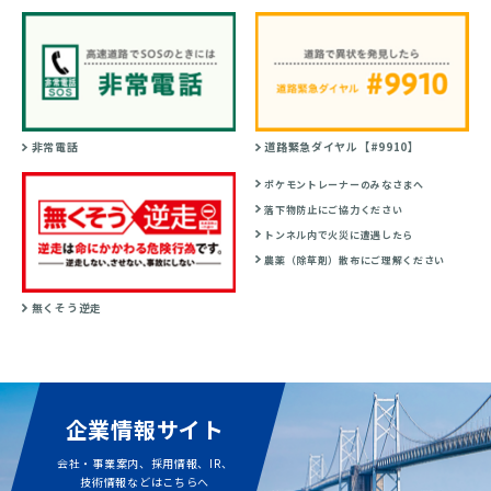
非常電話
道路緊急ダイヤル【#9910】
ポケモントレーナーのみなさまへ
落下物防止にご協力ください
トンネル内で火災に遭遇したら
農薬（除草剤）散布にご理解ください
無くそう逆走
企業情報サイト
会社・事業案内、採用情報、IR、
技術情報などはこちらへ