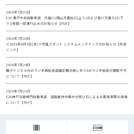
2026年7月31日
E30 瀬戸中央自動車道 児島IC(岡山方面出口(上り)および香川方面入口(下
り))夜間一部通行止めのお知らせ【PDF】
2026年7月30日
≪2026年8月5日(水)≫充電スポット システムメンテナンスのお知らせ【外部
リンク】
2026年7月28日
舞子トンネル内のラジオ再放送設備定期点検に伴うAMラジオ放送の聴取不可
について【PDF】
2026年7月22日
E28神戸淡路鳴門自動車道 道路維持作業中の飛び石によるお客様車両の損傷
について【PDF】