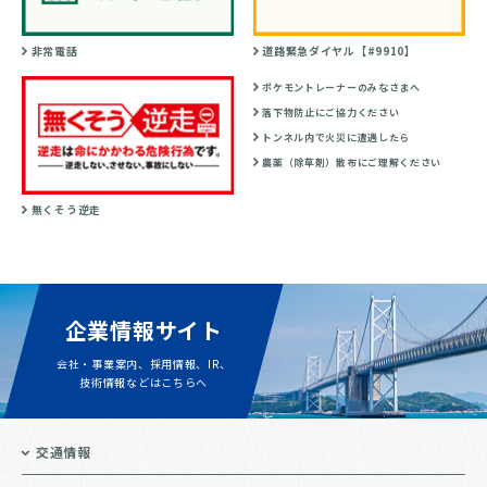
非常電話
道路緊急ダイヤル【#9910】
ポケモントレーナーのみなさまへ
落下物防止にご協力ください
トンネル内で火災に遭遇したら
農薬（除草剤）散布にご理解ください
無くそう逆走
企業情報サイト
会社・事業案内、採用情報、IR、
技術情報などはこちらへ
交通情報