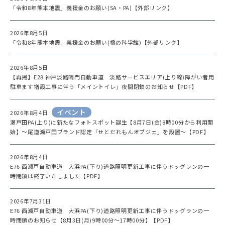
「令和8年熊本地震」義援金のお願い(SA・PA)【外部リンク】
2026年8月5日
「令和8年熊本地震」義援金のお願い(橋の科学館)【外部リンク】
2026年8月5日
【再掲】E28 神戸淡路鳴門自動車道 淡路サービスエリア(上り線)障がい者用
駐車ます増設工事に伴う「メイントイレ」夜間閉鎖のお知らせ【PDF】
イベント
2026年8月4日
瀬戸田PA(上り)に新たなフォトスポット誕生【8月7日(金)8時00分から利用開
始】～尾道瀬戸田ブランド認定「せとだれもんオブジェ」を設置～【PDF】
2026年8月4日
E76 西瀬戸自動車道 大浜PA(下り)道路照明更新工事に伴うドッグランの一
時閉鎖は終了いたしました【PDF】
2026年7月31日
E76 西瀬戸自動車道 大浜PA(下り)道路照明更新工事に伴うドッグランの一
時閉鎖のお知らせ【8月3日(月)9時00分～17時00分】【PDF】