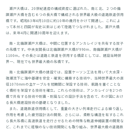
瀬戸大橋は、20世紀遺産の構成資産に選ばれた、南と北、２つの備
讃瀬戸大橋を含む６つの長大橋で構成される世界最大級の道路鉄道併用
橋です。昭和63年4月10日に約10年の歳月をかけて開通し、これによ
って本州と四国が有史以来はじめて陸路でつながれました。瀬戸大橋
は、来年4月に開通30周年を迎えます。
南・北備讃瀬戸大橋は、中間に位置するアンカレイジを共有する双子
の吊橋です。中央支間長は北備讃瀬戸大橋が990m、南備讃瀬戸大橋が
1100m。その長さは道路と鉄道を併用する橋梁としては、建設当時世
界一、現在でも世界最大級の吊橋です。
南・北備讃瀬戸大橋の建設では、設置ケーソン工法を用いて大水深・
強潮流下に海中基礎を安全・確実に構築する技術や、当時世界最大の直
径1070mmの主ケーブルを短期間に架設する技術、航路を塞ぐことな
く橋桁を架設する技術を確立。これらの技術は、アンカレイジを2つの
橋で共有する技術や耐震・耐風などの設計手法を含めて、わが国におけ
る長大橋建設技術の基礎となりました。
また、道路鉄道併用橋として、重量の大きい列車走行による繰り返し
作用を考慮した疲労設計法の開発、さらには、柔軟な構造を有するこれ
ら長大吊橋に高速鉄道を走行させるための特殊な軌道伸縮装置の開発な
ど、これまでに経験のない技術開発にも取り組み、世界最大級の道路鉄