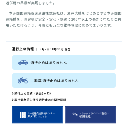
道併用の吊橋が実現しました。
本州四国連絡高速道路株式会社は、瀬戸大橋をはじめとする本州四国
連絡橋を、お客様が安全・安心・快適に200年以上の長きにわたりご利
用いただけるよう、今後とも万全な維持管理に努めてまいります。
通行止め情報
8月7日04時00分 現在
通行止めはありません
二輪車 通行止めはありません
通行止め実績（過去3ヶ月）
異常気象等に伴う通行止めの関連情報
日本道路交通情報センター
トラックドライバーの皆様へ
JARTIC
横風注意！
はこちら