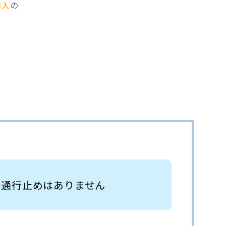
挿入
の
 通行止めはありません