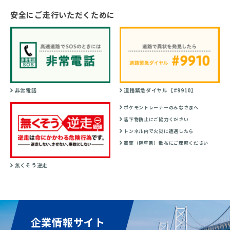
安全にご走行いただくために
非常電話
道路緊急ダイヤル【#9910】
ポケモントレーナーのみなさまへ
落下物防止にご協力ください
トンネル内で火災に遭遇したら
農薬（除草剤）散布にご理解ください
無くそう逆走
企業情報サイト