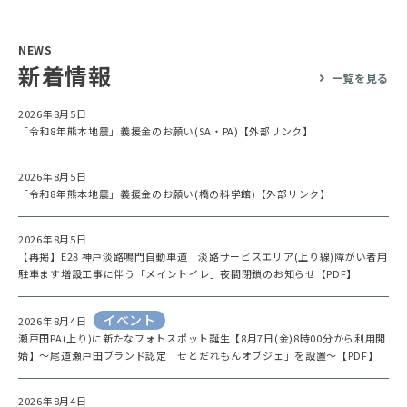
NEWS
新着情報
一覧を見る
2026年8月5日
「令和8年熊本地震」義援金のお願い(SA・PA)【外部リンク】
2026年8月5日
「令和8年熊本地震」義援金のお願い(橋の科学館)【外部リンク】
2026年8月5日
【再掲】E28 神戸淡路鳴門自動車道 淡路サービスエリア(上り線)障がい者用
駐車ます増設工事に伴う「メイントイレ」夜間閉鎖のお知らせ【PDF】
イベント
2026年8月4日
瀬戸田PA(上り)に新たなフォトスポット誕生【8月7日(金)8時00分から利用開
始】～尾道瀬戸田ブランド認定「せとだれもんオブジェ」を設置～【PDF】
2026年8月4日