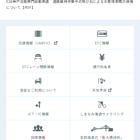
E28神戸淡路鳴門自動車道 道路維持作業中の飛び石によるお客様車両の損傷
について【PDF】
交通情報（JARTIC）
ETC情報
ETCレーン閉鎖情報
通行料金表
安全なご利用について
天気予測
JCT・IC情報
しまなみ海道サイクリング
採用情報
本四高速の「長大橋技術」