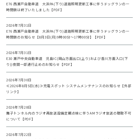
E76 西瀬戸自動車道 大浜PA(下り)道路照明更新工事に伴うドッグランの一
時閉鎖は終了いたしました【PDF】
2026年7月31日
E76 西瀬戸自動車道 大浜PA(下り)道路照明更新工事に伴うドッグランの一
時閉鎖のお知らせ【8月3日(月)9時00分～17時00分】【PDF】
2026年7月31日
E30 瀬戸中央自動車道 児島IC(岡山方面出口(上り)および香川方面入口(下
り))夜間一部通行止めのお知らせ【PDF】
2026年7月30日
≪2026年8月5日(水)≫充電スポット システムメンテナンスのお知らせ【外部
リンク】
2026年7月28日
舞子トンネル内のラジオ再放送設備定期点検に伴うAMラジオ放送の聴取不可
について【PDF】
2026年7月22日