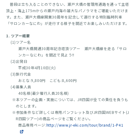
普段は立ち入ることのできない、瀬戸大橋の管理用通路を通って主塔
頂上・海上175mからの瀬戸内海の雄大なパノラマをご堪能いただけま
す。また、瀬戸大橋線開業30周年を記念して運行する特別臨時列車
「サロンカーなにわ」が走行する様子を間近でお楽しみいただけます。
1. ツアー概要
(1)ツアー名
瀬戸大橋開通30周年記念塔頂ツアー 瀬戸大橋線を走る「サロ
ンカーなにわ」を間近で見よう!!
(2)出発日
平成30年4月10日(火)
(3)旅行代金
おとな:9,800円 こども:8,600円
(4)募集人員
40名様(最少催行人員20名様)
※本ツアーの企画・実施については、JR四国が全ての責任を負うも
のとします。
※参加条件など詳しくは専用パンフレット及びJR四国WEBサイト(J
R四国ツアー)の商品ページをご覧ください。
商品専用ページ:
http://www.jr-eki.com/tour/brand/1-P41