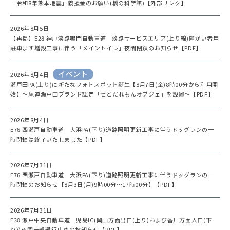
「令和8年熊本地震」義援金のお願い(橋の科学館)【外部リンク】
2026年8月5日
【再掲】E28 神戸淡路鳴門自動車道 淡路サービスエリア(上り線)障がい者用
駐車ます増設工事に伴う「メイントイレ」夜間閉鎖のお知らせ【PDF】
イベント
2026年8月4日
瀬戸田PA(上り)に新たなフォトスポット誕生【8月7日(金)8時00分から利用開
始】～尾道瀬戸田ブランド認定「せとだれもんオブジェ」を設置～【PDF】
2026年8月4日
E76 西瀬戸自動車道 大浜PA(下り)道路照明更新工事に伴うドッグランの一
時閉鎖は終了いたしました【PDF】
2026年7月31日
E76 西瀬戸自動車道 大浜PA(下り)道路照明更新工事に伴うドッグランの一
時閉鎖のお知らせ【8月3日(月)9時00分～17時00分】【PDF】
2026年7月31日
E30 瀬戸中央自動車道 児島IC(岡山方面出口(上り)および香川方面入口(下
り))夜間一部通行止めのお知らせ【PDF】