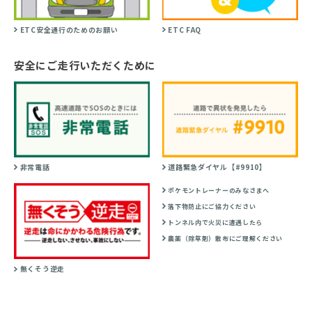
ETC安全通行のためのお願い
ETC FAQ
安全にご走行いただくために
非常電話
道路緊急ダイヤル【#9910】
ポケモントレーナーのみなさまへ
落下物防止にご協力ください
トンネル内で火災に遭遇したら
農薬（除草剤）散布にご理解ください
無くそう逆走