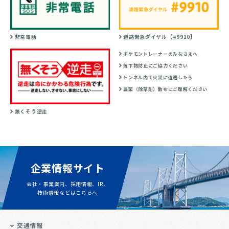
非常電話
道路緊急ダイヤル【#9910】
ポケモントレーナーのみなさまへ
落下物防止にご協力ください
トンネル内で火災に遭遇したら
農薬（除草剤）散布にご理解ください
無くそう逆走
企業情報サイト
会社・事業案内、採用情報、IR、
技術情報などはこちらへ
交通情報