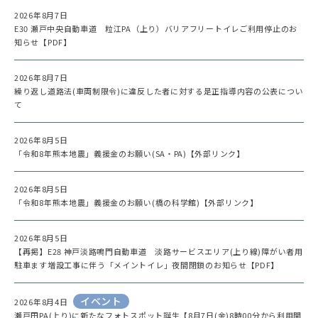
2026年8月7日
E30 瀬戸中央自動車道 粒江PA（上り）バリアフリートイレご利用停止のお
知らせ【PDF】
2026年8月7日
繰り返し道路法(車両制限令)に違反した者に対する是正指導内容の公表につい
て
2026年8月5日
「令和8年熊本地震」義援金のお願い(SA・PA)【外部リンク】
2026年8月5日
「令和8年熊本地震」義援金のお願い(橋の科学館)【外部リンク】
2026年8月5日
【再掲】E28 神戸淡路鳴門自動車道 淡路サービスエリア(上り線)障がい者用
駐車ます増設工事に伴う「メイントイレ」夜間閉鎖のお知らせ【PDF】
イベント
2026年8月4日
瀬戸田PA(上り)に新たなフォトスポット誕生【8月7日(金)8時00分から利用開