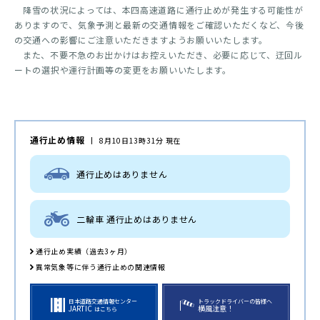
降雪の状況によっては、本四高速道路に通行止めが発生する可能性が
ありますので、気象予測と最新の交通情報をご確認いただくなど、今後
の交通への影響にご注意いただきますようお願いいたします。
また、不要不急のお出かけはお控えいただき、必要に応じて、迂回ル
ートの選択や運行計画等の変更をお願いいたします。
通行止め情報
8月10日13時31分 現在
通行止めはありません
二輪車 通行止めはありません
通行止め実績（過去3ヶ月）
異常気象等に伴う通行止めの関連情報
日本道路交通情報センター
トラックドライバーの皆様へ
JARTIC
横風注意！
はこちら