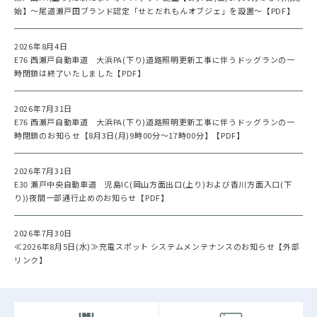
始】～尾道瀬戸田ブランド認定「せとだれもんオブジェ」を設置～【PDF】
2026年8月4日
E76 西瀬戸自動車道 大浜PA(下り)道路照明更新工事に伴うドッグランの一
時閉鎖は終了いたしました【PDF】
2026年7月31日
E76 西瀬戸自動車道 大浜PA(下り)道路照明更新工事に伴うドッグランの一
時閉鎖のお知らせ【8月3日(月)9時00分～17時00分】【PDF】
2026年7月31日
E30 瀬戸中央自動車道 児島IC(岡山方面出口(上り)および香川方面入口(下
り))夜間一部通行止めのお知らせ【PDF】
2026年7月30日
≪2026年8月5日(水)≫充電スポット システムメンテナンスのお知らせ【外部
リンク】