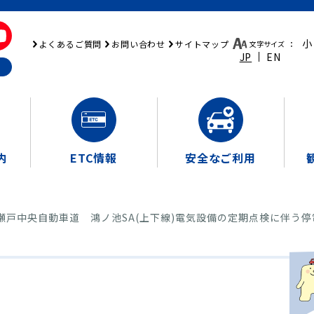
小
よくあるご質問
お問い合わせ
サイトマップ
文字サイズ
：
JP
EN
内
ETC情報
安全なご利用
0 瀬戸中央自動車道 鴻ノ池SA(上下線)電気設備の定期点検に伴う