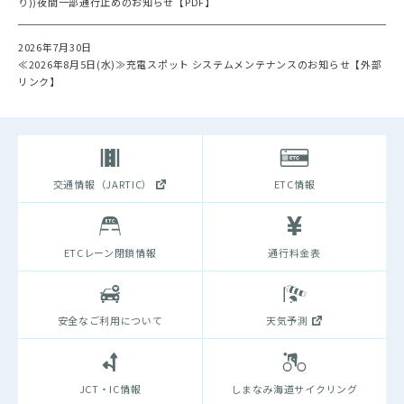
り))夜間一部通行止めのお知らせ【PDF】
2026年7月30日
≪2026年8月5日(水)≫充電スポット システムメンテナンスのお知らせ【外部
リンク】
交通情報（JARTIC）
ETC情報
ETCレーン閉鎖情報
通行料金表
安全なご利用について
天気予測
JCT・IC情報
しまなみ海道サイクリング