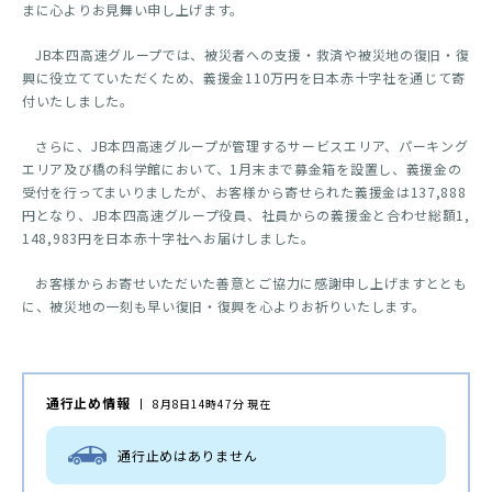
まに心よりお見舞い申し上げます。
JB本四高速グループでは、被災者への支援・救済や被災地の復旧・復
興に役立てていただくため、義援金110万円を日本赤十字社を通じて寄
付いたしました。
さらに、JB本四高速グループが管理するサービスエリア、パーキング
エリア及び橋の科学館において、1月末まで募金箱を設置し、義援金の
受付を行ってまいりましたが、お客様から寄せられた義援金は137,888
円となり、JB本四高速グループ役員、社員からの義援金と合わせ総額1,
148,983円を日本赤十字社へお届けしました。
お客様からお寄せいただいた善意とご協力に感謝申し上げますととも
に、被災地の一刻も早い復旧・復興を心よりお祈りいたします。
通行止め情報
8月8日14時47分 現在
通行止めはありません