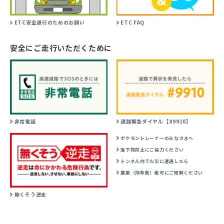
ETC安全通行のためのお願い
ETC FAQ
安全にご走行いただくために
非常電話
道路緊急ダイヤル【#9910】
ポケモントレーナーのみなさまへ
落下物防止にご協力ください
トンネル内で火災に遭遇したら
農薬（除草剤）散布にご理解ください
無くそう逆走