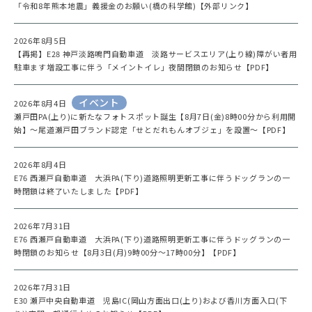
「令和8年熊本地震」義援金のお願い(橋の科学館)【外部リンク】
2026年8月5日
【再掲】E28 神戸淡路鳴門自動車道 淡路サービスエリア(上り線)障がい者用
駐車ます増設工事に伴う「メイントイレ」夜間閉鎖のお知らせ【PDF】
イベント
2026年8月4日
瀬戸田PA(上り)に新たなフォトスポット誕生【8月7日(金)8時00分から利用開
始】～尾道瀬戸田ブランド認定「せとだれもんオブジェ」を設置～【PDF】
2026年8月4日
E76 西瀬戸自動車道 大浜PA(下り)道路照明更新工事に伴うドッグランの一
時閉鎖は終了いたしました【PDF】
2026年7月31日
E76 西瀬戸自動車道 大浜PA(下り)道路照明更新工事に伴うドッグランの一
時閉鎖のお知らせ【8月3日(月)9時00分～17時00分】【PDF】
2026年7月31日
E30 瀬戸中央自動車道 児島IC(岡山方面出口(上り)および香川方面入口(下