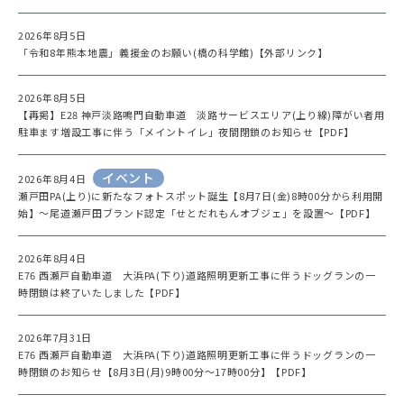
2026年8月5日
「令和8年熊本地震」義援金のお願い(橋の科学館)【外部リンク】
2026年8月5日
【再掲】E28 神戸淡路鳴門自動車道 淡路サービスエリア(上り線)障がい者用
駐車ます増設工事に伴う「メイントイレ」夜間閉鎖のお知らせ【PDF】
イベント
2026年8月4日
瀬戸田PA(上り)に新たなフォトスポット誕生【8月7日(金)8時00分から利用開
始】～尾道瀬戸田ブランド認定「せとだれもんオブジェ」を設置～【PDF】
2026年8月4日
E76 西瀬戸自動車道 大浜PA(下り)道路照明更新工事に伴うドッグランの一
時閉鎖は終了いたしました【PDF】
2026年7月31日
E76 西瀬戸自動車道 大浜PA(下り)道路照明更新工事に伴うドッグランの一
時閉鎖のお知らせ【8月3日(月)9時00分～17時00分】【PDF】