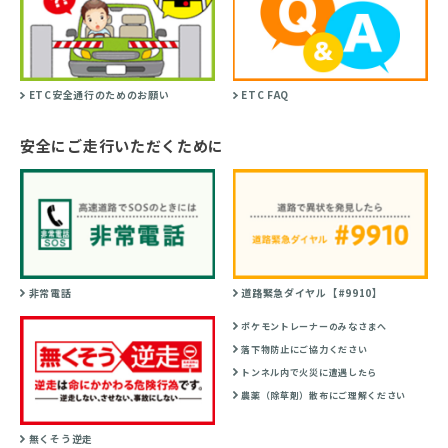
ETC安全通行のためのお願い
ETC FAQ
安全にご走行いただくために
非常電話
道路緊急ダイヤル【#9910】
ポケモントレーナーのみなさまへ
落下物防止にご協力ください
トンネル内で火災に遭遇したら
農薬（除草剤）散布にご理解ください
無くそう逆走