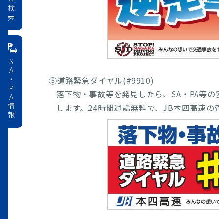
料金検索
SA・PA情報
⑤道路緊急ダイヤル(#9910)
落下物・事故等を発見したら、SA・PA等の
します。24時間通話無料で、JB本四高速の