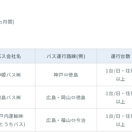
ヵ月間)
バス会社名
バス運行路線(例)
運行台数
1台/日・往
神姫バス㈱
神戸⇔徳島
以上
1台/日・往
徳島バス㈱
広島・岡山⇔徳島
以上
戸内運輸㈱
1台/日・往
広島・福山⇔今治
せとうちバス)
以上