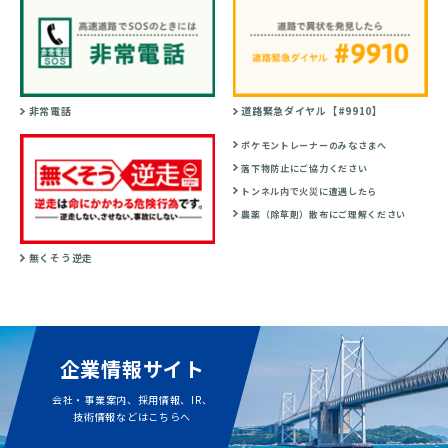
非常電話
道路緊急ダイヤル【#9910】
ポケモントレーナーのみなさまへ
落下物防止にご協力ください
トンネル内で火災に遭遇したら
農薬（除草剤）散布にご理解ください
無くそう逆走
企業情報サイト
会社・事業案内、採用情報、IR、
技術情報などはこちらへ