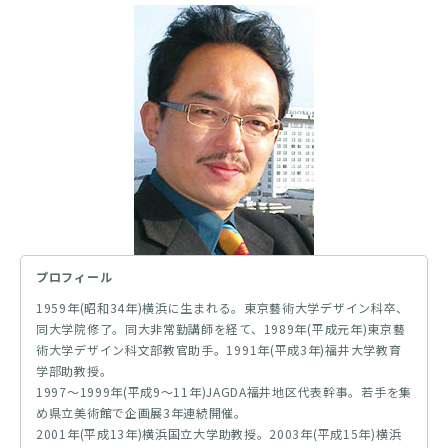
プロフィール
1959年(昭和34年)横浜に生まれる。東京藝術大学デザイン科卒、
同大学院修了。同大非常勤講師を経て、1989年(平成元年)東京藝
術大学デザイン科文部教官助手。1991年(平成3年)福井大学教育
学部助教授。
1997～1999年(平成9～11年)JAGDA福井地区代表幹事。若手を集
め県立美術館で企画展3年連続開催。
2001年(平成13年)横浜国立大学助教授。2003年(平成15年)横浜