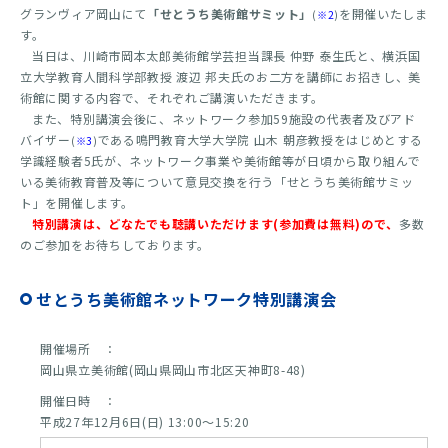
グランヴィア岡山にて
「せとうち美術館サミット」
を開催いたしま
(
※2
)
す。
当日は、川崎市岡本太郎美術館学芸担当課長 仲野 泰生氏と、横浜国
立大学教育人間科学部教授 渡辺 邦夫氏のお二方を講師にお招きし、美
術館に関する内容で、それぞれご講演いただきます。
また、特別講演会後に、ネットワーク参加59施設の代表者及びアド
バイザー
である鳴門教育大学大学院 山木 朝彦教授をはじめとする
(
※3
)
学識経験者5氏が、ネットワーク事業や美術館等が日頃から取り組んで
いる美術教育普及等について意見交換を行う「せとうち美術館サミッ
ト」を開催します。
特別講演は、どなたでも聴講いただけます(参加費は無料)ので、
多数
のご参加をお待ちしております。
せとうち美術館ネットワーク特別講演会
開催場所 ：
岡山県立美術館(岡山県岡山市北区天神町8-48)
開催日時 ：
平成27年12月6日(日) 13:00～15:20