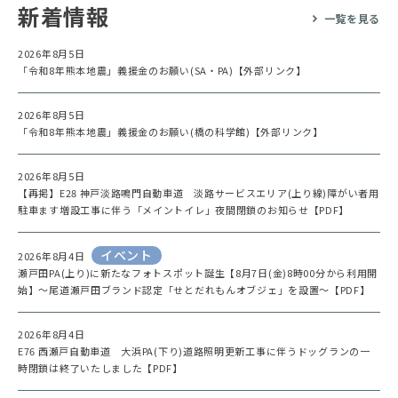
新着情報
一覧を見る
2026年8月5日
「令和8年熊本地震」義援金のお願い(SA・PA)【外部リンク】
2026年8月5日
「令和8年熊本地震」義援金のお願い(橋の科学館)【外部リンク】
2026年8月5日
【再掲】E28 神戸淡路鳴門自動車道 淡路サービスエリア(上り線)障がい者用
駐車ます増設工事に伴う「メイントイレ」夜間閉鎖のお知らせ【PDF】
イベント
2026年8月4日
瀬戸田PA(上り)に新たなフォトスポット誕生【8月7日(金)8時00分から利用開
始】～尾道瀬戸田ブランド認定「せとだれもんオブジェ」を設置～【PDF】
2026年8月4日
E76 西瀬戸自動車道 大浜PA(下り)道路照明更新工事に伴うドッグランの一
時閉鎖は終了いたしました【PDF】