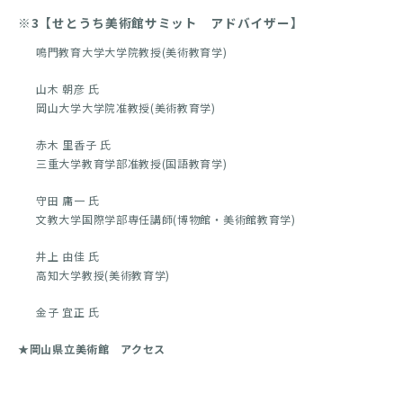
※3【せとうち美術館サミット アドバイザー】
鳴門教育大学大学院教授(美術教育学)
山木 朝彦 氏
岡山大学大学院准教授(美術教育学)
赤木 里香子 氏
三重大学教育学部准教授(国語教育学)
守田 庸一 氏
文教大学国際学部専任講師(博物館・美術館教育学)
井上 由佳 氏
高知大学教授(美術教育学)
金子 宜正 氏
★岡山県立美術館 アクセス