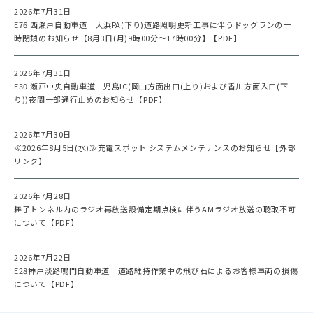
2026年7月31日
E76 西瀬戸自動車道 大浜PA(下り)道路照明更新工事に伴うドッグランの一
時閉鎖のお知らせ【8月3日(月)9時00分～17時00分】【PDF】
2026年7月31日
E30 瀬戸中央自動車道 児島IC(岡山方面出口(上り)および香川方面入口(下
り))夜間一部通行止めのお知らせ【PDF】
2026年7月30日
≪2026年8月5日(水)≫充電スポット システムメンテナンスのお知らせ【外部
リンク】
2026年7月28日
舞子トンネル内のラジオ再放送設備定期点検に伴うAMラジオ放送の聴取不可
について【PDF】
2026年7月22日
E28神戸淡路鳴門自動車道 道路維持作業中の飛び石によるお客様車両の損傷
について【PDF】