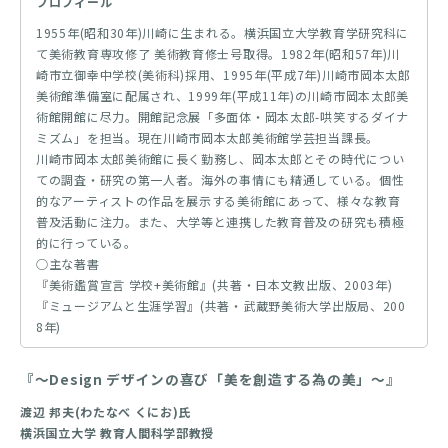
プロフィール
1955年(昭和30年)川崎に生まれる。横浜国立大学教育学研究科に
て美術教育専攻修了 美術教育修士号取得。1982年(昭和57年)川
崎市立御幸中学校(美術科)採用、1995年(平成7年)川崎市岡本太郎
美術館準備室に配属され、1999年(平成11年)の川崎市岡本太郎美
術館開館に尽力。開館記念展「多面体・岡本太郎-哄笑するダイナ
ミズム」を担当。現在川崎市岡本太郎美術館学芸担当課長。
川崎市岡本太郎美術館に長く勤務し、岡本太郎とその時代につい
ての調査・研究の第一人者。海外の事情にも精通している。個性
的なアーティストの作品を展示する美術館にあって、様々な教育
普及活動に注力。また、大学等と連携した教育普及の研究も積極
的に行っている。
○主な著書
『美術鑑賞宣言 学校+美術館』(共著・日本文教出版、2003年)
『ミュージアムと生涯学習』(共著・武蔵野美術大学出版局、200
8年)
『～Design デザインの喜び「美を創造する為の美」～』
渡辺 邦夫(わたなべ くにお)氏
横浜国立大学 教育人間科学部教授