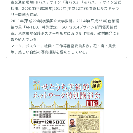
市交通局環境PRバスデザイン「海バス」「花バス」デザイン公式
採用。2008年(平成20年)2010年(平成22年)表参道ヒルズギャラ
リー同潤会個展。
2010年(平成22年)横浜国立大学教授。2014年(平成26年)色相環
絵の具「ARTEO」特許認定、ISOTʼ2014デザイン部門優秀賞受
賞。地球環境保護ポスターを永年に渡り制作指導、教材開発にも
取り組んでいる。
マーク、ポスター、絵画・工作等審査委員多数。花・鳥・風景
等、美しい自然の写真撮影を趣味としている。