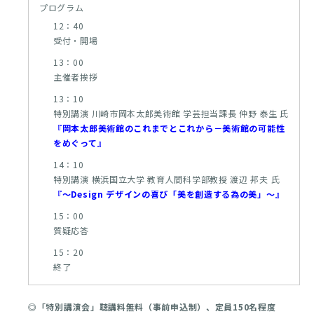
プログラム
12：40
受付・開場
13：00
主催者挨拶
13：10
特別講演 川崎市岡本太郎美術館 学芸担当課長 仲野 泰生 氏
『岡本太郎美術館のこれまでとこれから－美術館の可能性
をめぐって』
14：10
特別講演 横浜国立大学 教育人間科学部教授 渡辺 邦夫 氏
『～Design デザインの喜び「美を創造する為の美」～』
15：00
質疑応答
15：20
終了
◎「特別講演会」聴講料無料（事前申込制）、定員150名程度