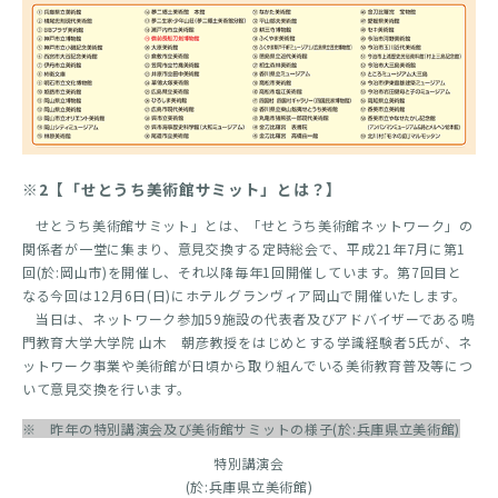
※2【「せとうち美術館サミット」とは？】
せとうち美術館サミット」とは、「せとうち美術館ネットワーク」の
関係者が一堂に集まり、意見交換する定時総会で、平成21年7月に第1
回(於:岡山市)を開催し、それ以降毎年1回開催しています。第7回目と
なる今回は12月6日(日)にホテルグランヴィア岡山で開催いたします。
当日は、ネットワーク参加59施設の代表者及びアドバイザーである鳴
門教育大学大学院 山木 朝彦教授をはじめとする学識経験者5氏が、ネ
ットワーク事業や美術館が日頃から取り組んでいる美術教育普及等につ
いて意見交換を行います。
※ 昨年の特別講演会及び美術館サミットの様子(於:兵庫県立美術館)
特別講演会
(於:兵庫県立美術館)