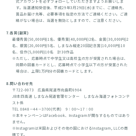
式アカウントを必ずフォローしていただきますようお願いしま
す。当選通知受信後、平成29年3月29日(水)までに、ご連絡先、
賞品お届け先等、必要事項を指定の方法でご連絡ください。ご連
絡がない場合は、当選を無効としますので、ご注意ください。
7.各賞(副賞)
最優秀賞(50,000円)1名、優秀賞(40,000円)2名、金賞(30,000円)2
名、銀賞(20,000円)5名、しまなみ縦走20回記念賞(10,000円)10
名、佳作(5,000円)10名 計30作品
※ただし、応募時点で中学生又は高校生の方が受賞された場合は、
同額の図書カードとし、応募時点で小学生以下の方が受賞された
場合は、上限1万円分の図書カードとします。
8.問い合わせ先
〒722-0073 広島県尾道市向島町6904
JB本四高速 しまなみ尾道管理センター しまなみ海道フォトコンテ
スト係
TEL 0848－44－3700(代表) 9：00～17：00
※本キャンペーンはFacebook、Instagramが関与するものではあり
ません。
※Instagramは米国およびその他の国におけるInstagram, LLCの商
標です。