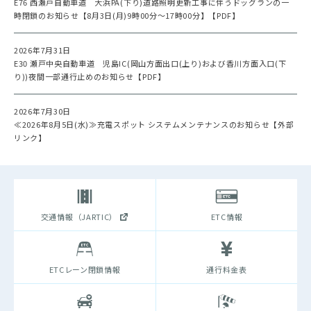
E76 西瀬戸自動車道 大浜PA(下り)道路照明更新工事に伴うドッグランの一
時閉鎖のお知らせ【8月3日(月)9時00分～17時00分】【PDF】
2026年7月31日
E30 瀬戸中央自動車道 児島IC(岡山方面出口(上り)および香川方面入口(下
り))夜間一部通行止めのお知らせ【PDF】
2026年7月30日
≪2026年8月5日(水)≫充電スポット システムメンテナンスのお知らせ【外部
リンク】
交通情報（JARTIC）
ETC情報
ETCレーン閉鎖情報
通行料金表