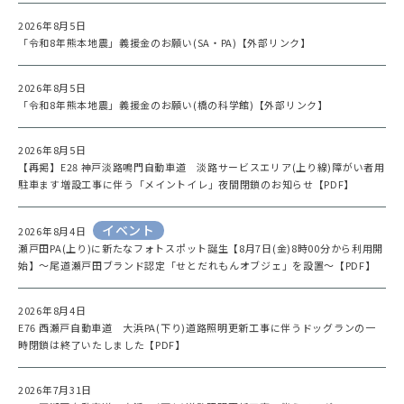
2026年8月5日
「令和8年熊本地震」義援金のお願い(SA・PA)【外部リンク】
2026年8月5日
「令和8年熊本地震」義援金のお願い(橋の科学館)【外部リンク】
2026年8月5日
【再掲】E28 神戸淡路鳴門自動車道 淡路サービスエリア(上り線)障がい者用
駐車ます増設工事に伴う「メイントイレ」夜間閉鎖のお知らせ【PDF】
イベント
2026年8月4日
瀬戸田PA(上り)に新たなフォトスポット誕生【8月7日(金)8時00分から利用開
始】～尾道瀬戸田ブランド認定「せとだれもんオブジェ」を設置～【PDF】
2026年8月4日
E76 西瀬戸自動車道 大浜PA(下り)道路照明更新工事に伴うドッグランの一
時閉鎖は終了いたしました【PDF】
2026年7月31日