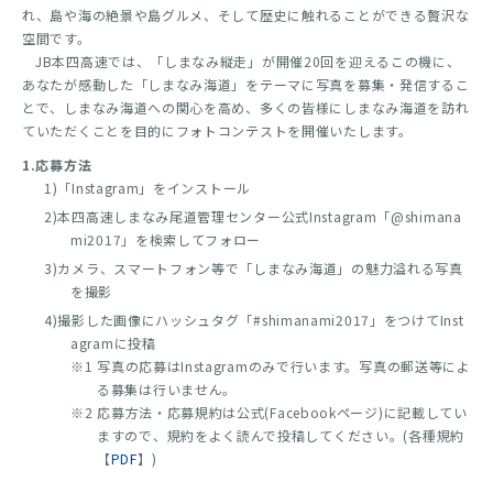
れ、島や海の絶景や島グルメ、そして歴史に触れることができる贅沢な
空間です。
JB本四高速では、「しまなみ縦走」が開催20回を迎えるこの機に、
あなたが感動した「しまなみ海道」をテーマに写真を募集・発信するこ
とで、しまなみ海道への関心を高め、多くの皆様にしまなみ海道を訪れ
ていただくことを目的にフォトコンテストを開催いたします。
1.応募方法
1)「Instagram」をインストール
2)本四高速しまなみ尾道管理センター公式Instagram「@shimana
mi2017」を検索してフォロー
3)カメラ、スマートフォン等で「しまなみ海道」の魅力溢れる写真
を撮影
4)撮影した画像にハッシュタグ「#shimanami2017」をつけてInst
agramに投稿
※1 写真の応募はInstagramのみで行います。写真の郵送等によ
る募集は行いません。
※2 応募方法・応募規約は公式(Facebookページ)に記載してい
ますので、規約をよく読んで投稿してください。(各種規約
【
PDF
】)