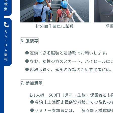
料金検索
桁外面作業車に試乗
塔
SA・PA情報
6. 服装等
運動できる服装と運動靴でお願いします。
なお、女性の方のスカート、ハイヒールは
現場は狭く、頭部の保護のため参加者には
7. 参加費等
お1人様 500円（児童・生徒・保護者とも
今治市上浦歴史民俗資料館までの往復の
セミナー参加者には、「多々羅大橋体験