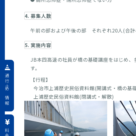
4. 募集人数
午前の部および午後の部 それぞれ20人(合計4
5. 実施内容
JB本四高速の社員が橋の基礎講座をはじめ、
す。
通行止め情報
【行程】
今治市上浦歴史民俗資料館(開講式・橋の基礎講
上浦歴史民俗資料館(閉講式・解散)