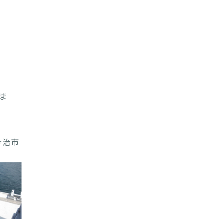
ま
今治市