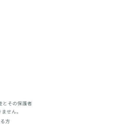
徒とその保護者
きません。
きる方