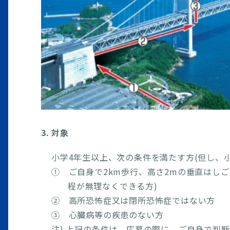
3. 対象
小学4年生以上、次の条件を満たす方(但し、
① ご自身で2km歩行、高さ2mの垂直はしご
程が無理なくできる方)
② 高所恐怖症又は閉所恐怖症ではない方
③ 心臓病等の疾患のない方
注) 上記の条件は、応募の際に、ご自身で判