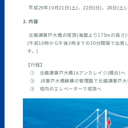
平成29年10月21日(土)、22日(日)、28日(土)
2. 内容
北備讃瀬戸大橋の塔頂(海面より175mの高さ
(午前10時から午後3時までの30分間隔で出
す。)
【行程】
① 北備讃瀬戸大橋1Aアンカレイジ(橋台)へ
② JR瀬戸大橋線横の管理路で北備讃瀬戸大
③ 塔内のエレベーターで塔頂へ