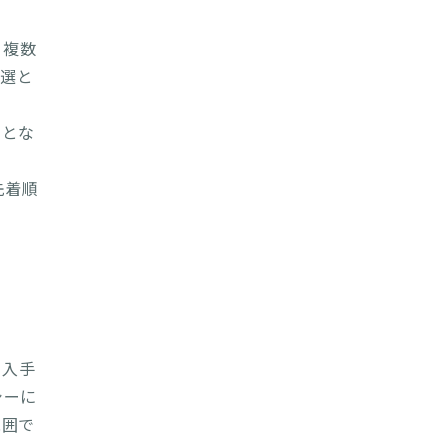
。複数
抽選と
止とな
先着順
加入手
シーに
範囲で