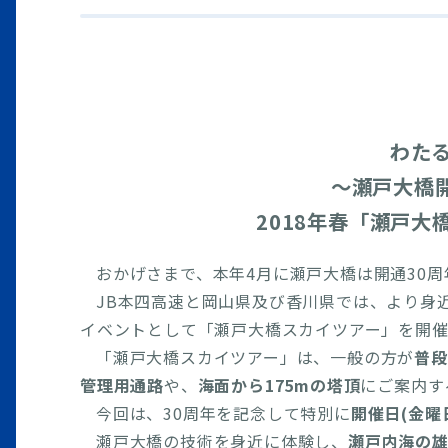
わたる
～瀬戸大橋
2018年春「瀬戸
おかげさまで、本年4月に瀬戸大橋は開通30周
JB本四高速と岡山県及び香川県では、より身
イベントとして「瀬戸大橋スカイツアー」を開催
「瀬戸大橋スカイツアー」は、一般の方が
普段
管理用通路
や、
海面から175mの塔頂
にご案内す
今回は、30周年を記念して特別に
開催日(金曜
瀬戸大橋の技術を身近に体験し、
瀬戸内海の