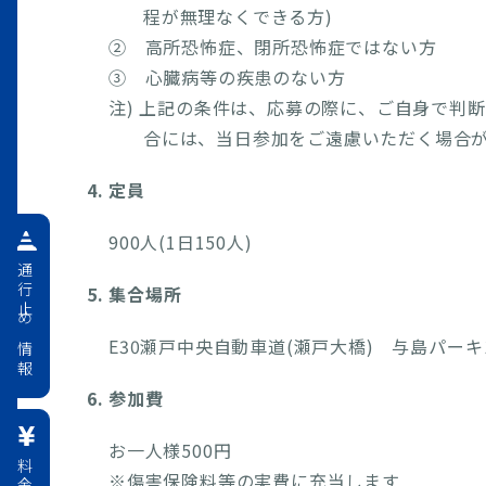
程が無理なくできる方)
② 高所恐怖症、閉所恐怖症ではない方
③ 心臓病等の疾患のない方
注) 上記の条件は、応募の際に、ご自身で判
合には、当日参加をご遠慮いただく場合
4. 定員
900人(1日150人)
通行止め情報
5. 集合場所
E30瀬戸中央自動車道(瀬戸大橋) 与島パー
6. 参加費
お一人様500円
※傷害保険料等の実費に充当します