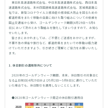
東日本高速道路株式会社、中日本高速道路株式会社、西日本高
速道路株式会社、本州四国連絡高速道路株式会社、宮城県道路公
社では、新型コロナウイルス感染症の感染拡大防止を図るための
都道府県をまたぐ移動の自粛に向けた取り組みについての依頼を
国土交通省から受け、ゴールデンウィーク期間(4月29日～5月6
日)において次のとおり取組みを強化してまいりますので、お知ら
せいたします。
皆さまにおかれましては、ご不便とご迷惑をおかけしますが、
不要不急の帰省や旅行など、都道府県をまたいでの移動は極力避
けていただきますよう、引き続きご理解とご協力をお願いいたし
ます。
1. 休日割引の適用除外について
2020年のゴールデンウィーク期間、本来、休日割引の対象日と
なる土日祝日(4月29日および5月2日～5月6日)に通行していただ
いた場合でも、休日割引を適用しないこととします。
●2020年ゴールデンウィーク周辺の休日割引適用日