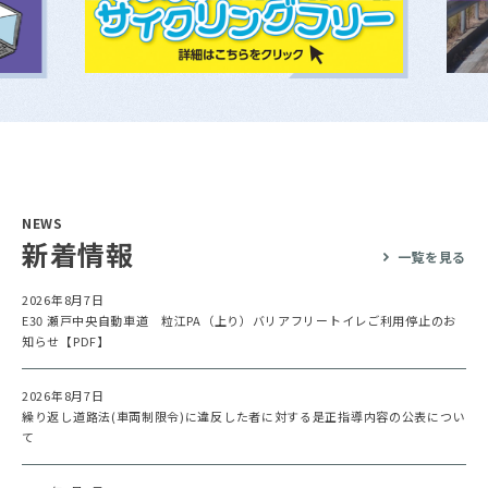
NEWS
新着情報
一覧を見る
2026年8月7日
E30 瀬戸中央自動車道 粒江PA（上り）バリアフリートイレご利用停止のお
知らせ【PDF】
2026年8月7日
繰り返し道路法(車両制限令)に違反した者に対する是正指導内容の公表につい
て