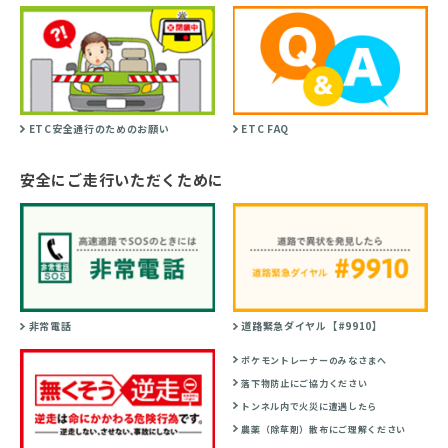
ETC安全通行のためのお願い
ETC FAQ
安全にご走行いただくために
非常電話
道路緊急ダイヤル【#9910】
ポケモントレーナーのみなさまへ
落下物防止にご協力ください
トンネル内で火災に遭遇したら
農薬（除草剤）散布にご理解ください