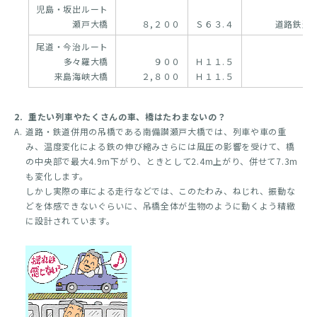
児島・坂出ルート
瀬戸大橋
８,２００
Ｓ６３.４
道路鉄道
尾道・今治ルート
多々羅大橋
９００
Ｈ１１.５
来島海峡大橋
２,８００
Ｈ１１.５
2.
重たい列車やたくさんの車、橋はたわまないの？
A.
道路・鉄道併用の吊橋である南備讃瀬戸大橋では、列車や車の重
み、温度変化による鉄の伸び縮みさらには風圧の影響を受けて、橋
の中央部で最大4.9m下がり、ときとして2.4m上がり、併せて7.3m
も変化します。
しかし実際の車による走行などでは、このたわみ、ねじれ、振動な
どを体感できないぐらいに、吊橋全体が生物のように動くよう精緻
に設計されています。