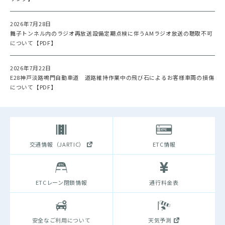
2026年7月28日
舞子トンネル内のラジオ再放送設備定期点検に伴うAMラジオ放送の聴取不可
について【PDF】
2026年7月22日
E28神戸淡路鳴門自動車道 道路維持作業中の飛び石によるお客様車両の損傷
について【PDF】
交通情報（JARTIC）
ETC情報
ETCレーン閉鎖情報
通行料金表
安全なご利用について
天気予測