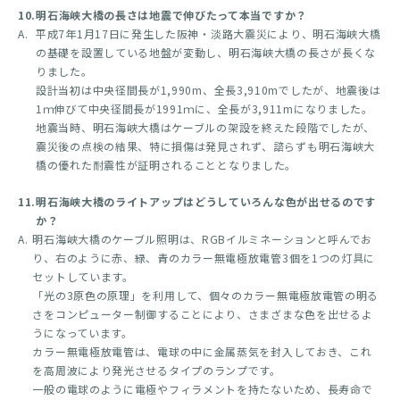
10.
明石海峡大橋の長さは地震で伸びたって本当ですか？
A.
平成7年1月17日に発生した阪神・淡路大震災により、明石海峡大橋
の基礎を設置している地盤が変動し、明石海峡大橋の長さが長くな
りました。
設計当初は中央径間長が1,990m、全長3,910mでしたが、地震後は
1ｍ伸びて中央径間長が1991ｍに、全長が3,911mになりました。
地震当時、明石海峡大橋はケーブルの架設を終えた段階でしたが、
震災後の点検の結果、特に損傷は発見されず、諮らずも明石海峡大
橋の優れた耐震性が証明されることとなりました。
11.
明石海峡大橋のライトアップはどうしていろんな色が出せるのです
か？
A.
明石海峡大橋のケーブル照明は、RGBイルミネーションと呼んでお
り、右のように赤、緑、青のカラー無電極放電管3個を1つの灯具に
セットしています。
「光の3原色の原理」を利用して、個々のカラー無電極放電管の明る
さをコンピューター制御することにより、さまざまな色を出せるよ
うになっています。
カラー無電極放電管は、電球の中に金属蒸気を封入しておき、これ
を高周波により発光させるタイプのランプです。
一般の電球のように電極やフィラメントを持たないため、長寿命で