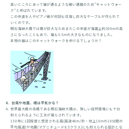
高いところにあって猫が通るような細い通路のため"キャットウォー
ク"と呼ばれています。
この歩道を人やピアノ線が何回も往復し巨大なケーブルが作られて
いくのです。
明石海峡大橋では橋が巨大なためまたこの歩道が海面上約300mの高
さになったこともあり、幅も5.5mの大きなものになりました。
本物の猫はこのキャットウォークを歩けるでしょうか？
6.
台風や地震、橋は平気かな？
A.
世界最大級の吊橋である明石海峡大橋は、険しい自然環境にも十分
耐えられるように工夫が凝らされています。
150年に1回程度と想定される風(風速46m/秒・地上10mの10分間の
平均風速)や地震(マグニチュード8.5クラス)にも耐えられる設計とな