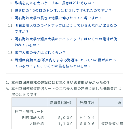
吊橋を支える太いケーブル、長さはどれぐらい？
世界初の4つの目のトンネルはどうして作られたのですか？
明石海峡大橋の長さは地震で伸びたって本当ですか？
明石海峡大橋のライトアップはどうしていろんな色が出せるの
ですか？
明石海峡大橋や瀬戸大橋のライトアップにはいくつの電球が使
われているの？
瀬戸大橋の長さはどれくらい？
西瀬戸自動車道(瀬戸内しまなみ海道)にはいくつの橋が架かっ
ているの？また、いくつの島を結んでいるの？
1.
本州四国連絡橋の建設にはどれくらいの費用がかかったの？
A.
本州四国連絡道路各ルートの主な長大橋の建設に要した概算費用は
次のとおりです。
建設費(億円）
完成年月
備 
神戸・鳴門ルート
明石海峡大橋
５,０００
Ｈ１０.４
大鳴門橋
１,１００
Ｓ６０.６
道路鉄道併用橋(