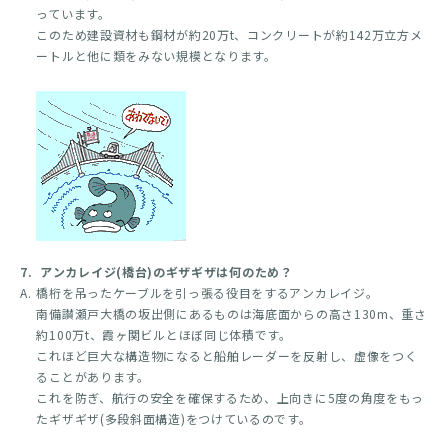
っています。
このため建設資材も鋼材が約20万t、コンクリートが約142万立方メ
ートルと他に類をみない規模となります。
7.
アンカレイジ(橋台)のギザギザは何のため？
A.
橋桁を吊ったケーブルを引っ張る役目をするアンカレイジ。
南備讃瀬戸大橋の坂出側にあるものは海底面からの高さ130m、重さ
約100万t、霞ヶ関ビルとほぼ同じ体積です。
これほど巨大な構造物になると船舶レーダーを反射し、虚像をつく
ることがあります。
これを防ぎ、航行の安全を確保するため、上向きに5度の角度をもっ
たギザギザ(多段斜面構造)をつけているのです。