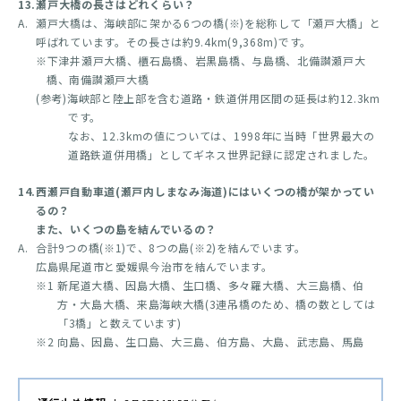
13.
瀬戸大橋の長さはどれくらい？
A.
瀬戸大橋は、海峡部に架かる6つの橋(※)を総称して「瀬戸大橋」と
呼ばれています。その長さは約9.4km(9,368m)です。
※下津井瀬戸大橋、櫃石島橋、岩黒島橋、与島橋、北備讃瀬戸大
橋、南備讃瀬戸大橋
(参考)海峡部と陸上部を含む道路・鉄道併用区間の延長は約12.3km
です。
なお、12.3kmの値については、1998年に当時「世界最大の
道路鉄道併用橋」としてギネス世界記録に認定されました。
14.
西瀬戸自動車道(瀬戸内しまなみ海道)にはいくつの橋が架かってい
るの？
また、いくつの島を結んでいるの？
A.
合計9つの橋(※1)で、8つの島(※2)を結んでいます。
広島県尾道市と愛媛県今治市を結んでいます。
※1 新尾道大橋、因島大橋、生口橋、多々羅大橋、大三島橋、伯
方・大島大橋、来島海峡大橋(3連吊橋のため、橋の数としては
「3橋」と数えています)
※2 向島、因島、生口島、大三島、伯方島、大島、武志島、馬島