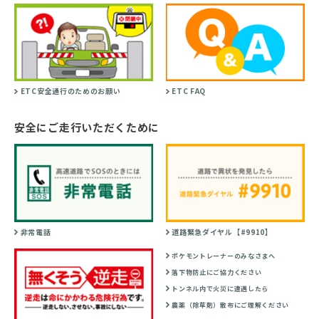
ETC安全通行のためのお願い
ETC FAQ
安全にご走行いただくために
非常電話
道路緊急ダイヤル【#9910】
ポケモントレーナーのみなさまへ
落下物防止にご協力ください
トンネル内で火災に遭遇したら
農薬（除草剤）散布にご理解ください