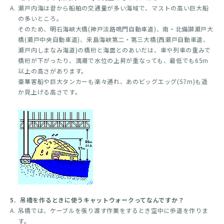
A.
瀬戸内海は昔から船舶の交通量が多い海域で、マストの高い巨大船
の多いところ。
そのため、明石海峡大橋(神戸淡路鳴門自動車道)、南・北備讃瀬戸大
橋(瀬戸中央自動車道)、来島海峡第二・第三大橋(西瀬戸自動車道、
瀬戸内しまなみ海道)の橋桁と海面とのあいだは、車や列車の重みで
橋桁が下がったり、満潮で水位の上昇が重なっても、最低でも65m
以上の高さがあります。
豪華客船や巨大タンカーも楽々通れ、あのビッグエッグ(57m)も遥
か見上げる高さです。
5.
吊橋を作るときに使うキャットウォークってなんですか？
A.
吊橋では、ケーブルを張り渡す作業をするとき空中に歩道を作りま
す。