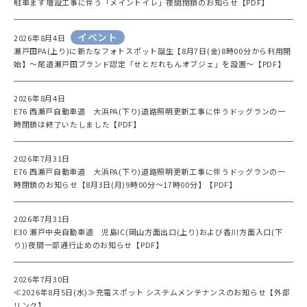
駐車ます増設工事に伴う「メイントイレ」夜間閉鎖のお知らせ【PDF】
イベント
2026年8月4日
瀬戸田PA(上り)に新たなフォトスポット誕生【8月7日(金)8時00分から利用開
始】～尾道瀬戸田ブランド認定「せとだれもんオブジェ」を設置～【PDF】
2026年8月4日
E76 西瀬戸自動車道 大浜PA(下り)道路照明更新工事に伴うドッグランの一
時閉鎖は終了いたしました【PDF】
2026年7月31日
E76 西瀬戸自動車道 大浜PA(下り)道路照明更新工事に伴うドッグランの一
時閉鎖のお知らせ【8月3日(月)9時00分～17時00分】【PDF】
2026年7月31日
E30 瀬戸中央自動車道 児島IC(岡山方面出口(上り)および香川方面入口(下
り))夜間一部通行止めのお知らせ【PDF】
2026年7月30日
≪2026年8月5日(水)≫充電スポット システムメンテナンスのお知らせ【外部
リンク】