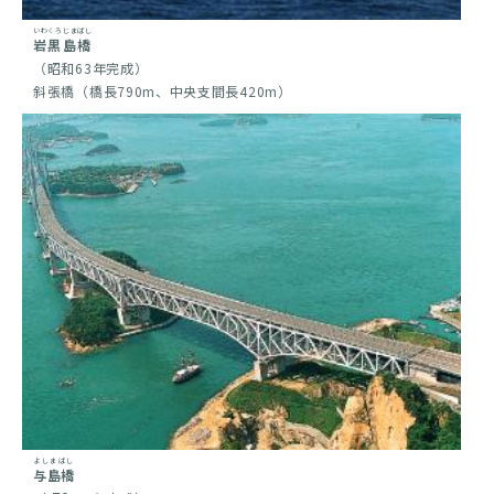
いわくろじまばし
岩黒島橋
（昭和63年完成）
斜張橋（橋長790m、中央支間長420m）
よしまばし
与島橋