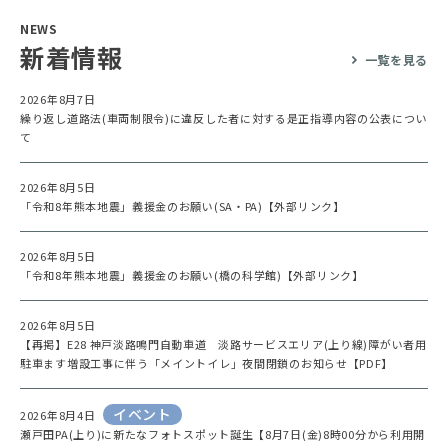
NEWS
新着情報
一覧を見る
2026年8月7日
繰り返し道路法(車両制限令)に違反した者に対する是正指導内容の公表につい
て
2026年8月5日
「令和8年熊本地震」義援金のお願い(SA・PA)【外部リンク】
2026年8月5日
「令和8年熊本地震」義援金のお願い(橋の科学館)【外部リンク】
2026年8月5日
【再掲】E28 神戸淡路鳴門自動車道 淡路サービスエリア(上り線)障がい者用
駐車ます増設工事に伴う「メイントイレ」夜間閉鎖のお知らせ【PDF】
イベント
2026年8月4日
瀬戸田PA(上り)に新たなフォトスポット誕生【8月7日(金)8時00分から利用開