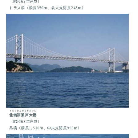
（昭和63年完成）
トラス橋（橋長850m、最大支間長245m）
きたびさんせとおおはし
北備讃瀬戸大橋
（昭和63年完成）
吊橋（橋長1,538m、中央支間長990m）