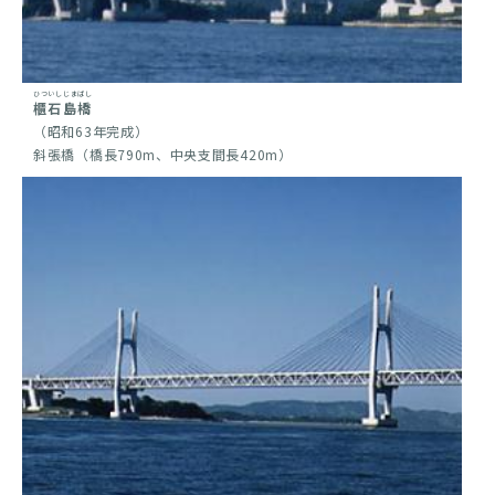
ひついしじまばし
櫃石島橋
（昭和63年完成）
斜張橋（橋長790m、中央支間長420m）