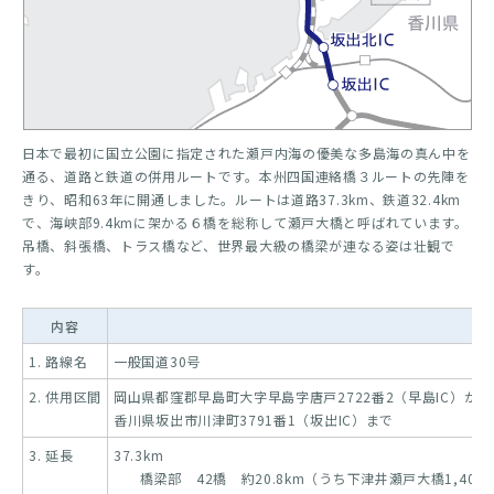
日本で最初に国立公園に指定された瀬戸内海の優美な多島海の真ん中を
通る、道路と鉄道の併用ルートです。本州四国連絡橋３ルートの先陣を
きり、昭和63年に開通しました。ルートは道路37.3km、鉄道32.4km
で、海峡部9.4kmに架かる６橋を総称して瀬戸大橋と呼ばれています。
吊橋、斜張橋、トラス橋など、世界最大級の橋梁が連なる姿は壮観で
す。
内容
1. 路線名
一般国道30号
2. 供用区間
岡山県都窪郡早島町大字早島字唐戸2722番2（早島IC）から
香川県坂出市川津町3791番1（坂出IC）まで
3. 延長
37.3km
橋梁部 42橋 約20.8km（うち下津井瀬戸大橋1,400