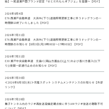
始】～尾道瀬戸田ブランド認定「せとだれもんオブジェ」を設置～【PDF】
2026年8月4日
E76 西瀬戸自動車道 大浜PA(下り)道路照明更新工事に伴うドッグランの一
時閉鎖は終了いたしました【PDF】
2026年7月31日
E76 西瀬戸自動車道 大浜PA(下り)道路照明更新工事に伴うドッグランの一
時閉鎖のお知らせ【8月3日(月)9時00分～17時00分】【PDF】
2026年7月31日
E30 瀬戸中央自動車道 児島IC(岡山方面出口(上り)および香川方面入口(下
り))夜間一部通行止めのお知らせ【PDF】
2026年7月30日
≪2026年8月5日(水)≫充電スポット システムメンテナンスのお知らせ【外部
リンク】
2026年7月28日
舞子トンネル内のラジオ再放送設備定期点検に伴うAMラジオ放送の聴取不可
について【PDF】