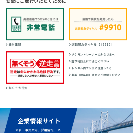
安全にご走行いただくために
非常電話
道路緊急ダイヤル【#9910】
ポケモントレーナーのみなさまへ
落下物防止にご協力ください
トンネル内で火災に遭遇したら
農薬（除草剤）散布にご理解ください
無くそう逆走
企業情報サイト
会社・事業案内、採用情報、IR、