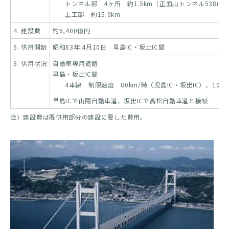
トンネル部 4ヶ所 約1.5km（正面山トンネル538m
土工部 約15.0km
4. 建設費
約6,400億円
5. 供用開始
昭和63年 4月10日 早島IC・坂出IC間
6. 供用状況
自動車専用道路
早島・坂出IC間
4車線 制限速度 80km/時（児島IC・坂出IC）、100k
早島ICで山陽自動車道、坂出ICで高松自動車道と接続
注）建設費は既供用部分の建設に要した費用。