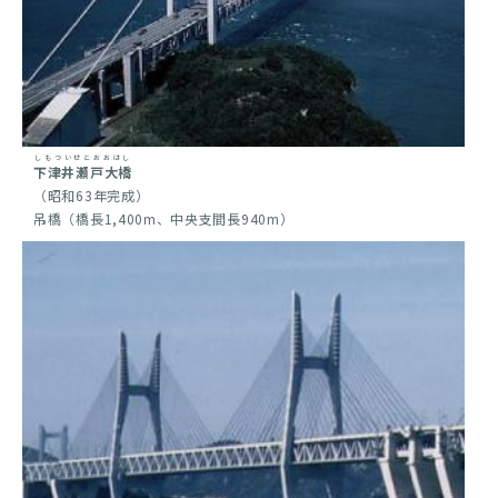
しもついせとおおはし
下津井瀬戸大橋
（昭和63年完成）
吊橋（橋長1,400m、中央支間長940m）