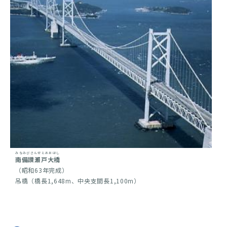
みなみびさんせとおおはし
南備讃瀬戸大橋
（昭和63年完成）
吊橋（橋長1,648m、中央支間長1,100m）