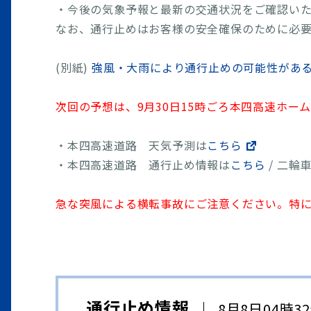
・今後の気象予報と最新の交通状況をご確認い
なお、通行止めはお客様の安全確保のために必
(別紙)
強風・大雨により通行止めの可能性があ
次回の予想は、9月30日15時ごろ本四高速ホー
・本四高速道路 天気予測は
こちら
・本四高速道路 通行止め情報は
こちら
/ 二輪
急な突風による横転事故にご注意ください。特
通行止め情報
8月8日04時3