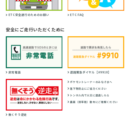
ETC安全通行のためのお願い
ETC FAQ
安全にご走行いただくために
非常電話
道路緊急ダイヤル【#9910】
ポケモントレーナーのみなさまへ
落下物防止にご協力ください
トンネル内で火災に遭遇したら
農薬（除草剤）散布にご理解ください
無くそう逆走