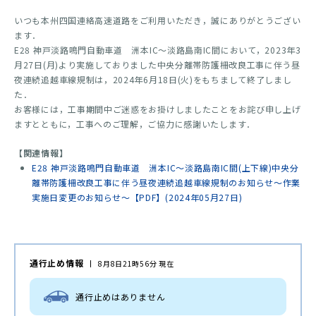
いつも本州四国連絡高速道路をご利用いただき，誠にありがとうござい
ます．
E28 神戸淡路鳴門自動車道 洲本IC～淡路島南IC間において，2023年3
月27日(月)より実施しておりました中央分離帯防護柵改良工事に伴う昼
夜連続追越車線規制は，2024年6月18日(火)をもちまして終了しまし
た．
お客様には，工事期間中ご迷惑をお掛けしましたことをお詫び申し上げ
ますとともに，工事へのご理解，ご協力に感謝いたします．
【関連情報】
E28 神戸淡路鳴門自動車道 洲本IC～淡路島南IC間(上下線)中央分
離帯防護柵改良工事に伴う昼夜連続追越車線規制のお知らせ～作業
実施日変更のお知らせ～【PDF】(2024年05月27日)
通行止め情報
8月8日21時56分 現在
通行止めはありません