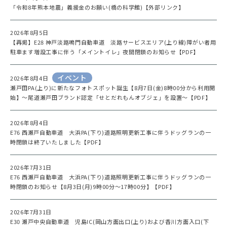
「令和8年熊本地震」義援金のお願い(橋の科学館)【外部リンク】
2026年8月5日
【再掲】E28 神戸淡路鳴門自動車道 淡路サービスエリア(上り線)障がい者用
駐車ます増設工事に伴う「メイントイレ」夜間閉鎖のお知らせ【PDF】
イベント
2026年8月4日
瀬戸田PA(上り)に新たなフォトスポット誕生【8月7日(金)8時00分から利用開
始】～尾道瀬戸田ブランド認定「せとだれもんオブジェ」を設置～【PDF】
2026年8月4日
E76 西瀬戸自動車道 大浜PA(下り)道路照明更新工事に伴うドッグランの一
時閉鎖は終了いたしました【PDF】
2026年7月31日
E76 西瀬戸自動車道 大浜PA(下り)道路照明更新工事に伴うドッグランの一
時閉鎖のお知らせ【8月3日(月)9時00分～17時00分】【PDF】
2026年7月31日
E30 瀬戸中央自動車道 児島IC(岡山方面出口(上り)および香川方面入口(下