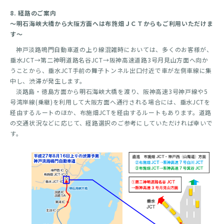
8. 経路のご案内
～明石海峡大橋から大阪方面へは布施畑ＪＣＴからもご利用いただけま
す～
神戸淡路鳴門自動車道の上り線混雑時においては、多くのお客様が、
垂水JCT→第二神明道路名谷JCT→阪神高速道路3号月見山方面へ向か
うことから、垂水JCT手前の舞子トンネル出口付近で車が左側車線に集
中し、渋滞が発生します。
淡路島・徳島方面から明石海峡大橋を渡り、阪神高速3号神戸線や5
号湾岸線(乗継)を利用して大阪方面へ通行される場合には、垂水JCTを
経由するルートのほか、布施畑JCTを経由するルートもあります。道路
の交通状況などに応じて、経路選択のご参考にしていただければ幸いで
す。