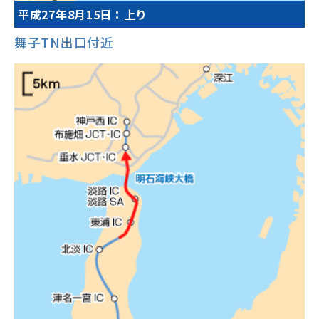
平成27年8月15日：上り
舞子TN出口付近
0
2
4
6
8
10
12
14
16
18
20
22
予測渋滞長
最大約5km
渋滞通過所要時間
最大約15分