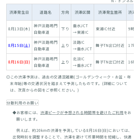
N：トンネル
渋滞発生日
道路名
方向
渋滞区間
渋滞発生箇所
渋滞
神戸淡路鳴門
垂水JCT
8月13日(木)
下り
東浦IC付近
9時～
自動車道
→東浦IC
神戸淡路鳴門
淡路IC
8月15日(土)
上り
舞子TN出口付近
17時
自動車道
→垂水JCT
神戸淡路鳴門
北淡IC
8月16日(日)
上り
舞子TN出口付近
16時
自動車道
→垂水JCT
◎この渋滞予測は、過去の交通混雑期(ゴールデンウィーク・お盆・年
末年始)等の交通状況を踏まえて予測したものです。(詳細について
は、次頁からの図をご参照ください。)
分散利用のお願い
◆お客様には、
渋滞ピークが予想される時間帯を避けたご利用
をお
願いします。
例えば、約20kmの渋滞を予測している8月16日(日)においては、
出発時刻を調整することで、渋滞を避けて所要時間を短縮し、快適