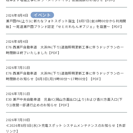
イベント
2026年8月4日
瀬戸田PA(上り)に新たなフォトスポット誕生【8月7日(金)8時00分から利用開
始】～尾道瀬戸田ブランド認定「せとだれもんオブジェ」を設置～【PDF】
2026年8月4日
E76 西瀬戸自動車道 大浜PA(下り)道路照明更新工事に伴うドッグランの一
時閉鎖は終了いたしました【PDF】
2026年7月31日
E76 西瀬戸自動車道 大浜PA(下り)道路照明更新工事に伴うドッグランの一
時閉鎖のお知らせ【8月3日(月)9時00分～17時00分】【PDF】
2026年7月31日
E30 瀬戸中央自動車道 児島IC(岡山方面出口(上り)および香川方面入口(下
り))夜間一部通行止めのお知らせ【PDF】
2026年7月30日
≪2026年8月5日(水)≫充電スポット システムメンテナンスのお知らせ【外部
リンク】