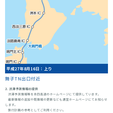
平成27年8月16日：上り
舞子TN出口付近
0
2
4
6
8
10
12
14
16
18
20
22
2. 渋滞予測情報の提供
渋滞予測情報等を本四高速のホームページにて提供しています。
最新情報の追加や既情報の更新なども適宜ホームページにてお知らせ
予測渋滞長
最大約20km
します。
渋滞通過所要時間
旅行計画の参考としてご利用ください。
最大約60分