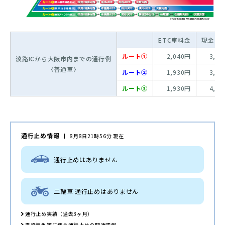
ETC車料金
現金車
ルート①
2,040円
3,5
淡路ICから大阪市内までの通行例
〈普通車〉
ルート②
1,930円
3,4
ルート③
1,930円
4,3
通行止め情報
8月8日21時56分 現在
通行止めはありません
二輪車 通行止めはありません
通行止め実績（過去3ヶ月）
異常気象等に伴う通行止めの関連情報