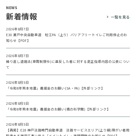
NEWS
新着情報
一覧を見る
2026年8月7日
E30 瀬戸中央自動車道 粒江PA（上り）バリアフリートイレご利用停止のお
知らせ【PDF】
2026年8月7日
繰り返し道路法(車両制限令)に違反した者に対する是正指導内容の公表につい
て
2026年8月5日
「令和8年熊本地震」義援金のお願い(SA・PA)【外部リンク】
2026年8月5日
「令和8年熊本地震」義援金のお願い(橋の科学館)【外部リンク】
2026年8月5日
【再掲】E28 神戸淡路鳴門自動車道 淡路サービスエリア(上り線)障がい者用
駐車ます増設工事に伴う「メイントイレ」夜間閉鎖のお知らせ【PDF】