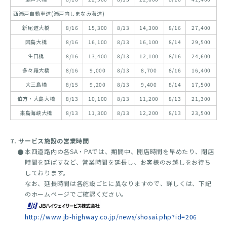
西瀬戸自動車道(瀬戸内しまなみ海道)
新尾道大橋
8/16
15,300
8/13
14,300
8/16
27,400
因島大橋
8/16
16,100
8/13
16,100
8/14
29,500
生口橋
8/16
13,400
8/13
12,100
8/16
24,600
多々羅大橋
8/16
9,000
8/13
8,700
8/16
16,400
大三島橋
8/15
9,200
8/13
9,400
8/14
17,500
伯方・大島大橋
8/13
10,100
8/13
11,200
8/13
21,300
来島海峡大橋
8/13
11,300
8/13
12,200
8/13
23,500
7. サービス施設の営業時間
本四道路内の各SA・PAでは、期間中、開店時間を早めたり、閉店
時間を延ばすなど、営業時間を延長し、お客様のお越しをお待ち
しております。
なお、延長時間は各施設ごとに異なりますので、詳しくは、下記
のホームページでご確認ください。
http://www.jb-highway.co.jp/news/shosai.php?id=206