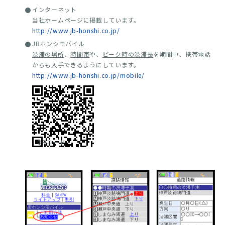
インターネット
当社ホームページに掲載しています。
http://www.jb-honshi.co.jp/
経路のご案内
JBホンシモバイル
※明石海峡大橋から大阪方面へは布施畑JCTからもご利用いただけます
渋滞の場所
、
時間帯
や、
ピーク時の渋滞長
を期間中、携帯電話
からも入手できるようにしています。
http://www.jb-honshi.co.jp/mobile/
QRコード