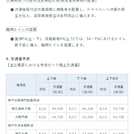
渋滞後尾付近の路肩等に標識車を配置し、ドライバーへ渋滞の発
生を伝え、追突事故発生の未然防止に備えます。
臨時トイレの設置
室津PA(上・下)、淡路島南PA(上り)では、SA・PAにおけるトイレ
数不足に備え、臨時トイレを設置します。
6. 交通量予測
【主な橋梁における予測ピーク橋上交通量】
上り線
下り線
上下合計
橋梁名
交通量
交通量
交通量
月日
月日
月日
(台/日)
(台/日)
(台/日)
神戸淡路鳴門自動車道
明石海峡大橋
8/16
44,500
8/13
46,200
8/14
79,700
大鳴門橋
8/16
34,700
8/13
33,500
8/13
54,700
瀬戸中央自動車道
瀬戸大橋
8/16
22,900
8/13
22,600
8/16
41,400