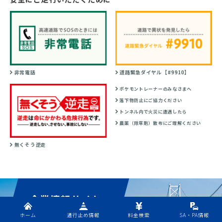
非常電話
道路緊急ダイヤル【#9910】
ポケモントレーナーのみなさまへ
落下物防止にご協力ください
トンネル内で火災に遭遇したら
農薬（除草剤）散布にご理解ください
無くそう逆走
企業情報サイト
ホーム
通行止め情報
料金検索
SA・PA情報
会社・事業案内、採用情報、IR、