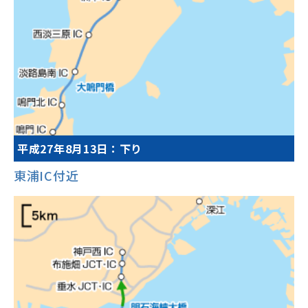
平成27年8月13日：下り
東浦IC付近
0
2
4
6
8
10
12
14
16
18
20
22
予測渋滞長
最大約15km
渋滞通過所要時間
最大約45分