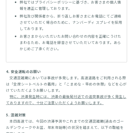
弊社ではプライバシーポリシーに基づき、お客さまの個人情
報を適正に管理しております。
弊社及び関係者から、折り返しお客さまにお電話にてご連絡
させていただく場合のために、ナンバーディ スプレイを採用
しております。
お客さまからいただいたお問い合わせの内容を正確にうけた
まわるため、お電話を録音させていただいております。あら
かじめご了承ください。
4. 安全運転のお願い
交通混雑期においては事故が多発します。高速道路をご利用される際
は「全席シートベルトの着用」と「こまめな・早めの休憩」などを心が
けていただくようお願いします。
特に、渋滞発生時には、渋滞の最後尾付近での追突事故が多く発生し
ておりますので、十分ご注意いただくようお願いします。
5. 混雑対策
本四高速では、今回の渋滞予測やこれまでの交通混雑期(過去のゴー
ルデンウィークやお盆、年末年始等)の状況を踏まえて、以下の取組を