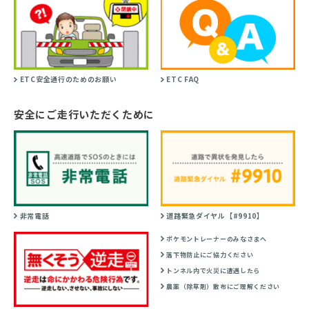
ETC安全通行のためのお願い
ETC FAQ
安全にご走行いただくために
非常電話
道路緊急ダイヤル【#9910】
ポケモントレーナーのみなさまへ
落下物防止にご協力ください
トンネル内で火災に遭遇したら
農薬（除草剤）散布にご理解ください