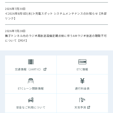
2026年7月30日
≪2026年8月5日(水)≫充電スポット システムメンテナンスのお知らせ【外部
リンク】
2026年7月28日
舞子トンネル内のラジオ再放送設備定期点検に伴うAMラジオ放送の聴取不可
について【PDF】
交通情報（JARTIC）
ETC情報
ETCレーン閉鎖情報
通行料金表
安全なご利用について
天気予測