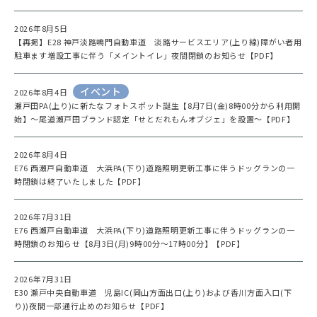
2026年8月5日
【再掲】E28 神戸淡路鳴門自動車道 淡路サービスエリア(上り線)障がい者用
駐車ます増設工事に伴う「メイントイレ」夜間閉鎖のお知らせ【PDF】
イベント
2026年8月4日
瀬戸田PA(上り)に新たなフォトスポット誕生【8月7日(金)8時00分から利用開
始】～尾道瀬戸田ブランド認定「せとだれもんオブジェ」を設置～【PDF】
2026年8月4日
E76 西瀬戸自動車道 大浜PA(下り)道路照明更新工事に伴うドッグランの一
時閉鎖は終了いたしました【PDF】
2026年7月31日
E76 西瀬戸自動車道 大浜PA(下り)道路照明更新工事に伴うドッグランの一
時閉鎖のお知らせ【8月3日(月)9時00分～17時00分】【PDF】
2026年7月31日
E30 瀬戸中央自動車道 児島IC(岡山方面出口(上り)および香川方面入口(下
り))夜間一部通行止めのお知らせ【PDF】