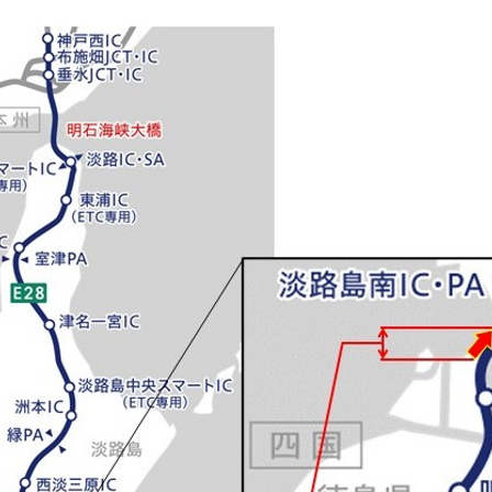
分散利用のお願い】3月3連休及び月末の週末は、特に大き
(PDF)
→ 終了しました
分散利用のお願い】2/21(土)～2/23(月・祝)は、特に大
(PDF)
→ 終了しました
ご注意ください】1/16(金)に鳴門IC～淡路島南IC・PA間
します。(PDF)
→ 終了しました
ご注意ください】12/18(木)に鳴門IC～淡路島南IC・PA
施します。(PDF)
→ 終了しました
実施日の変更・ご注意ください】12/9(火)に鳴門IC～淡路島
び流入規制を実施します。(PDF)
→ 終了しました
規制の中止（日時変更）】12/4(木)に予定していた低速走
が予測されるため中止します。
→ 終了しました
年末年始の交通規制】大鳴門橋(神戸方面)では、2車線を確
。(PDF)
→ 終了しました