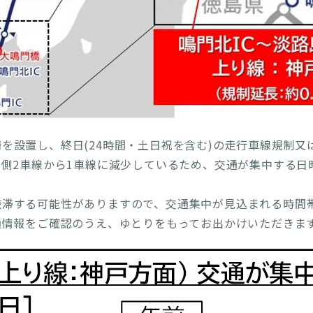
ご注意ください】12/4(木)に鳴門IC～淡路島南IC・PA間
します。(PDF)
→ 終了しました
分散利用のお願い】11/22(土)～11/24(月・祝)は、特に
(PDF)
→ 終了しました
分散利用のお願い】11/1(土)～11/3(月・祝)は、特に大
(PDF)
→ 終了しました
を設置し、終日(24時間・土日祝を含む)の走行車線規制又
分散利用のお願い】10/11日(土)～10/13日(月・祝)は、
側2車線から1車線に減少しているため、交通が集中する日
す。(PDF)
→ 終了しました
実施日の変更・ご注意ください】9/25(木)に鳴門IC～淡路島
渋滞する可能性がありますので、交通集中が見込まれる時間
び流入規制を実施します。(PDF)
→ 終了しました
通情報をご確認のうえ、ゆとりをもってお出かけいただきま
規制の中止（日時変更）】9/24（水）に予定していた低速
候が予測されるため中止します。
→ 終了しました
ご注意ください】9/24(水)に鳴門IC～淡路島南IC･PA間
します。(PDF)
→ 終了しました