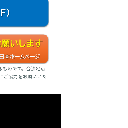
南IC・PA間で低速規制及び
及び流入規制は、悪天候が予
で低速走行規制及び流入規制を
るものです。合流地点
保した分離規制を実施しま
”にご協力をお願いいた
南IC・PA間で低速走行規制
規制及び流入規制は、悪天候
南IC・PA間で低速走行規制