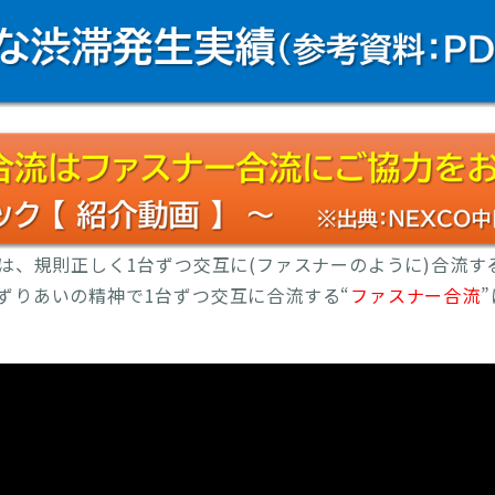
します。(PDF)
→ 終了しました
実施日の変更・ご注意ください】5/13(水)に鳴門IC～淡路島
入規制を実施します。(PDF)
→ 終了しました
規制の中止(日時変更)】5/12(火)に予定していた低速規制
されるため中止します。
→ 終了しました
ご注意ください】5/12(火)に鳴門IC～淡路島南IC・PA間
します。(PDF)
→ 終了しました
とは、規則正しく1台ずつ交互に(ファスナーのように)合流す
4月22日～5月10日】大鳴門橋(神戸方面)では、2車線を確
ずりあいの精神で1台ずつ交互に合流する“
ファスナー合流
(PDF)
→ 終了しました
実施日の変更・ご注意ください】4/21(火)に鳴門IC～淡路島
び流入規制を実施します。(PDF)
→ 終了しました
規制の中止(日時変更)】4/20(月)に予定していた低速走行
予想されるため中止します。
→ 終了しました
実施日の変更・ご注意ください】4/20(月)に鳴門IC～淡路島