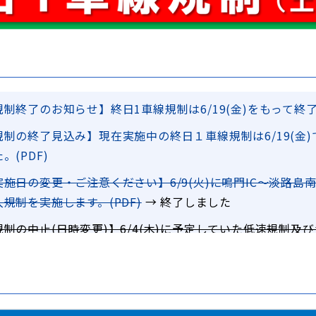
規制終了のお知らせ】終日1車線規制は6/19(金)をもって終了
規制の終了見込み】現在実施中の終日１車線規制は6/19(金
。(PDF)
実施日の変更・ご注意ください】6/9(火)に鳴門IC～淡路島南
入規制を実施します。(PDF)
→ 終了しました
規制の中止(日時変更)】6/4(木)に予定していた低速規制及
より中止します。
→ 終了しました
な渋滞発生実績(参考資料：PDF)を更新しました。
ご注意ください】6/4(木)に鳴門IC～淡路島南IC・SA間で