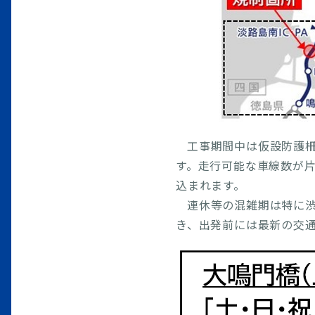
2025年11月25日
【
実施
2025年11月07日
【
す。
2025年10月20日
【
す。
工事期間中は仮設防護柵
2025年09月30日
【
す。走行可能な車線数が片
れま
込まれます。
2025年09月24日
【
連休等の混雑期は特に
及
き、出発前には最新の交
2025年09月24日
【
天
2025年09月17日
【
実施