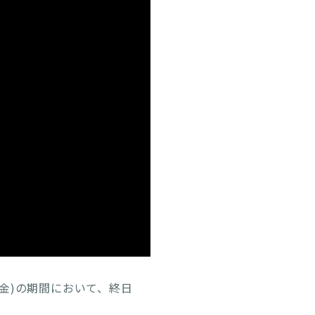
規制及び流入規制は、悪天候
南IC・PA間で低速走行規制
規制及び流入規制は、悪天候
南IC・PA間で低速走行規制
規制及び流入規制は、悪天候
IC・PA間で低速走行規制及
日(金)の期間において、終日