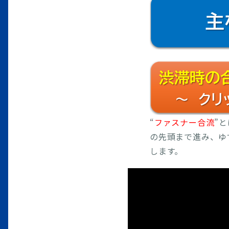
実施
2026年05月12日
【
流
2026年05月12日
【
測
2026年04月30日
【
実施
“
ファスナー合流
”
2026年04月22日
【
の先頭まで進み、ゆ
す。
します。
2026年04月20日
【
及
2026年04月20日
【
が
2026年04月16日
【