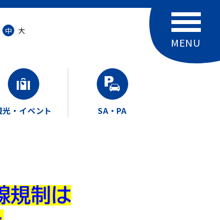
中
大
観光・イベント
SA・PA