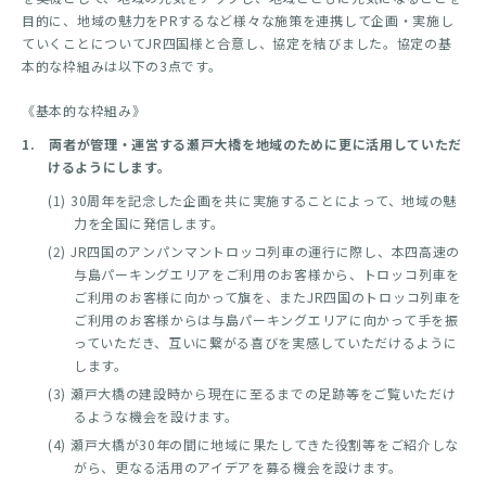
目的に、地域の魅力をPRするなど様々な施策を連携して企画・実施し
ていくことについてJR四国様と合意し、協定を結びました。協定の基
本的な枠組みは以下の3点です。
《基本的な枠組み》
1. 両者が管理・運営する瀬戸大橋を地域のために更に活用していただ
けるようにします。
(1) 30周年を記念した企画を共に実施することによって、地域の魅
力を全国に発信します。
(2) JR四国のアンパンマントロッコ列車の運行に際し、本四高速の
与島パーキングエリアをご利用のお客様から、トロッコ列車を
ご利用のお客様に向かって旗を、またJR四国のトロッコ列車を
ご利用のお客様からは与島パーキングエリアに向かって手を振
っていただき、互いに繋がる喜びを実感していただけるように
します。
(3) 瀬戸大橋の建設時から現在に至るまでの足跡等をご覧いただけ
るような機会を設けます。
(4) 瀬戸大橋が30年の間に地域に果たしてきた役割等をご紹介しな
がら、更なる活用のアイデアを募る機会を設けます。