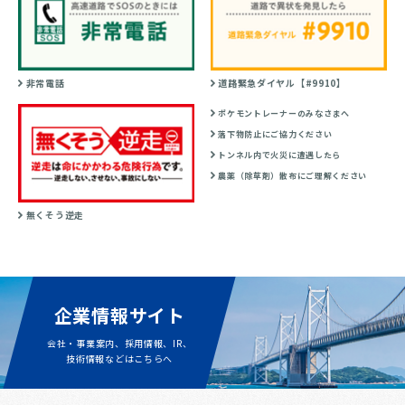
非常電話
道路緊急ダイヤル【#9910】
ポケモントレーナーのみなさまへ
落下物防止にご協力ください
トンネル内で火災に遭遇したら
農薬（除草剤）散布にご理解ください
無くそう逆走
企業情報サイト
会社・事業案内、採用情報、IR、
技術情報などはこちらへ