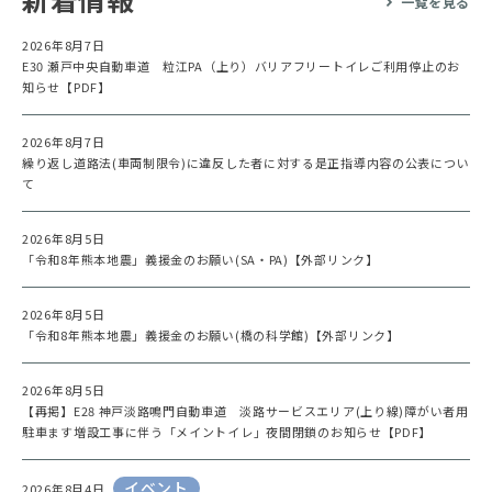
一覧を見る
2026年8月7日
E30 瀬戸中央自動車道 粒江PA（上り）バリアフリートイレご利用停止のお
知らせ【PDF】
2026年8月7日
繰り返し道路法(車両制限令)に違反した者に対する是正指導内容の公表につい
て
2026年8月5日
「令和8年熊本地震」義援金のお願い(SA・PA)【外部リンク】
2026年8月5日
「令和8年熊本地震」義援金のお願い(橋の科学館)【外部リンク】
2026年8月5日
【再掲】E28 神戸淡路鳴門自動車道 淡路サービスエリア(上り線)障がい者用
駐車ます増設工事に伴う「メイントイレ」夜間閉鎖のお知らせ【PDF】
イベント
2026年8月4日