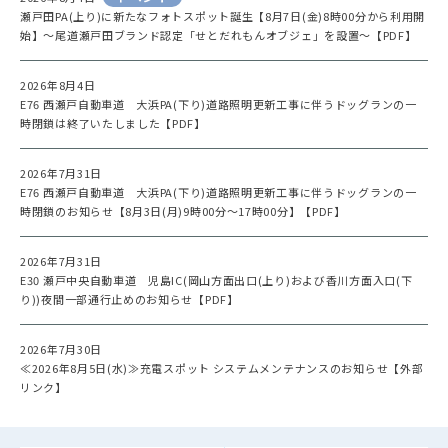
瀬戸田PA(上り)に新たなフォトスポット誕生【8月7日(金)8時00分から利用開
始】～尾道瀬戸田ブランド認定「せとだれもんオブジェ」を設置～【PDF】
2026年8月4日
E76 西瀬戸自動車道 大浜PA(下り)道路照明更新工事に伴うドッグランの一
時閉鎖は終了いたしました【PDF】
2026年7月31日
E76 西瀬戸自動車道 大浜PA(下り)道路照明更新工事に伴うドッグランの一
時閉鎖のお知らせ【8月3日(月)9時00分～17時00分】【PDF】
2026年7月31日
E30 瀬戸中央自動車道 児島IC(岡山方面出口(上り)および香川方面入口(下
り))夜間一部通行止めのお知らせ【PDF】
2026年7月30日
≪2026年8月5日(水)≫充電スポット システムメンテナンスのお知らせ【外部
リンク】