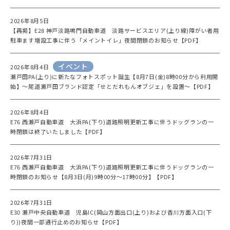
2026年8月5日
【再掲】E28 神戸淡路鳴門自動車道 淡路サービスエリア(上り線)障がい者用
駐車ます増設工事に伴う「メイントイレ」夜間閉鎖のお知らせ【PDF】
イベント
2026年8月4日
瀬戸田PA(上り)に新たなフォトスポット誕生【8月7日(金)8時00分から利用開
始】～尾道瀬戸田ブランド認定「せとだれもんオブジェ」を設置～【PDF】
2026年8月4日
E76 西瀬戸自動車道 大浜PA(下り)道路照明更新工事に伴うドッグランの一
時閉鎖は終了いたしました【PDF】
2026年7月31日
E76 西瀬戸自動車道 大浜PA(下り)道路照明更新工事に伴うドッグランの一
時閉鎖のお知らせ【8月3日(月)9時00分～17時00分】【PDF】
2026年7月31日
E30 瀬戸中央自動車道 児島IC(岡山方面出口(上り)および香川方面入口(下
り))夜間一部通行止めのお知らせ【PDF】