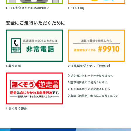
ETC安全通行のためのお願い
ETC FAQ
安全にご走行いただくために
非常電話
道路緊急ダイヤル【#9910】
ポケモントレーナーのみなさまへ
落下物防止にご協力ください
トンネル内で火災に遭遇したら
農薬（除草剤）散布にご理解ください
無くそう逆走