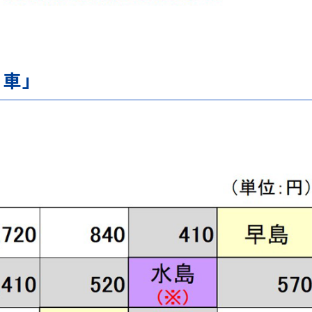
型車」
。