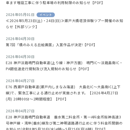
車ます増設工事に伴う駐車場の利用制限のお知らせ【PDF】
2026年05月01日
イベント
≪2026年5月23日(土)・24日(日)≫瀬戸大橋塔頂体験ツアー開催のお知
らせ【外部リンク】
2026年04月30日
第7回「橋のみえる丘絵画賞」入賞作品が決定!【PDF】
2026年04月30日
E28 神戸淡路鳴門自動車道(上り線：神戸方面) 鳴門IC～淡路島南IC・
PA間低速走行規制及び流入規制のお知らせ【PDF】
2026年04月27日
E76 西瀬戸自動車道(瀬戸内しまなみ海道) 大島北IC～大島南IC(上下
線)で、緊急工事による通行止めが実施されます。【2026年4月27日
(月) 20時00分～2時間程度】【PDF】
2026年04月27日
E28 神戸淡路鳴門自動車道 垂水第二料金所・第一A料金所阪神高速3
号神戸線・湾岸(垂水)線及び第二神明道路通行止めに伴う料金所閉鎖の
お知らせ(令和8年5月20日(水)4時～5月25日(月)6時)【PDF】