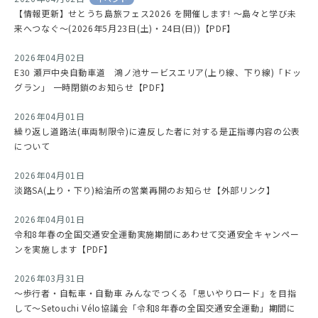
【情報更新】せとうち島旅フェス2026 を開催します! ～島々と学び未
来へつなぐ～(2026年5月23日(土)・24日(日))【PDF】
2026年04月02日
E30 瀬戸中央自動車道 鴻ノ池サービスエリア(上り線、下り線)「ドッ
グラン」 一時閉鎖のお知らせ【PDF】
2026年04月01日
繰り返し道路法(車両制限令)に違反した者に対する是正指導内容の公表
について
2026年04月01日
淡路SA(上り・下り)給油所の営業再開のお知らせ【外部リンク】
2026年04月01日
令和8年春の全国交通安全運動実施期間にあわせて交通安全キャンペー
ンを実施します【PDF】
2026年03月31日
～歩行者・自転車・自動車 みんなでつくる「思いやりロード」を目指
して～Setouchi Vélo協議会「令和8年春の全国交通安全運動」期間に