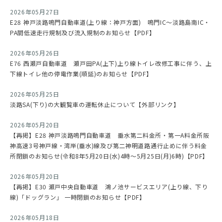
2026年05月27日
E28 神戸淡路鳴門自動車道(上り線：神戸方面) 鳴門IC～淡路島南IC・
PA間低速走行規制及び流入規制のお知らせ【PDF】
2026年05月26日
E76 西瀬戸自動車道 瀬戸田PA(上下)上り線トイレ改修工事に伴う、上
下線トイレ他の停電作業(順延)のお知らせ【PDF】
2026年05月25日
淡路SA(下り)の大観覧車の運転休止について【外部リンク】
2026年05月20日
【再掲】E28 神戸淡路鳴門自動車道 垂水第二料金所・第一A料金所阪
神高速3号神戸線・湾岸(垂水)線及び第二神明道路通行止めに伴う料金
所閉鎖のお知らせ(令和8年5月20日(水)4時～5月25日(月)6時)【PDF】
2026年05月20日
【再掲】E30 瀬戸中央自動車道 鴻ノ池サービスエリア(上り線、下り
線)「ドッグラン」 一時閉鎖のお知らせ【PDF】
2026年05月18日