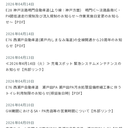
2026年04月14日
E28 神戸淡路鳴門自動車道(上り線：神戸方面) 鳴門IC～淡路島南IC・
PA間低速走行規制及び流入規制のお知らせ～作業実施日変更のお知ら
せ～【PDF】
2026年04月14日
E76 西瀬戸自動車道(瀬戸内しまなみ海道)の全線開通から20周年のお知
らせ【PDF】
2026年04月13日
≪2026年4月14日（火）≫ 充電スポット 緊急システムメンテナンスの
お知らせ【外部リンク】
2026年04月10日
E76 西瀬戸自動車道 瀬戸田PA 瀬戸田PA汚水処理設備修繕工事に伴う
トイレ利用制限のお知らせ(順延後日時)【PDF】
2026年04月10日
GW期間におけるSA・PA売店等の営業時間について【外部リンク】
2026年04月09日