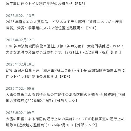
置工事に伴うトイレ利用制限のお知らせ【PDF】
2026年02月13日
2025年度省エネ大賞製品・ビジネスモデル部門「資源エネルギー庁長
官賞」受賞～橋梁用広スパン低位置道路照明～【PDF】
2026年02月12日
E28 神戸淡路鳴門自動車道(上り線：神戸方面) 大鳴門橋付近において
大きな渋滞の発生が予想されます。(2/21(土)～2/23(月・祝))【PDF】
2026年02月10日
E76 西瀬戸自動車道 瀬戸田PA(上り線)トイレ棟空調設備等設置工事に
伴うトイレ利用制限のお知らせ【PDF】
2026年02月09日
大雪の影響による通行止めの可能性のある区間のお知らせ(最終報)(中国
地方整備局)(2026年2月9日)【外部リンク】
2026年02月09日
大雪の影響による予防的通行止めの実施について≪名阪国道の通行止め
解除≫(近畿地方整備局)(2026年2月9日)【外部リンク】