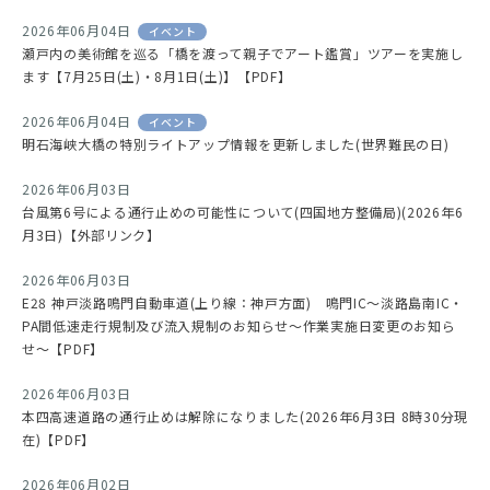
2026年06月04日
イベント
瀬戸内の美術館を巡る「橋を渡って親子でアート鑑賞」ツアーを実施し
ます【7月25日(土)・8月1日(土)】【PDF】
2026年06月04日
イベント
明石海峡大橋の特別ライトアップ情報を更新しました(世界難民の日)
2026年06月03日
台風第6号による通行止めの可能性について(四国地方整備局)(2026年6
月3日)【外部リンク】
2026年06月03日
E28 神戸淡路鳴門自動車道(上り線：神戸方面) 鳴門IC～淡路島南IC・
PA間低速走行規制及び流入規制のお知らせ～作業実施日変更のお知ら
せ～【PDF】
2026年06月03日
本四高速道路の通行止めは解除になりました(2026年6月3日 8時30分現
在)【PDF】
2026年06月02日