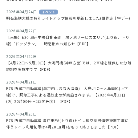
2026年04月24日
イベント
明石海峡大橋の特別ライトアップ情報を更新しました(世界赤十字デー)
2026年04月22日
【再掲】E30 瀬戸中央自動車道 鴻ノ池サービスエリア(上り線、下り
線)「ドッグラン」 一時閉鎖のお知らせ【PDF】
2026年04月22日
【4月22日～5月10日】大鳴門橋(神戸方面)では、2車線を確保した分離
規制を実施中です【PDF】
2026年04月21日
E76 西瀬戸自動車道(瀬戸内しまなみ海道) 大島北IC～大島南IC(上下
線)で、緊急工事による通行止めが実施されます。【2026年4月21日
(火) 20時00分～2時間程度】【PDF】
2026年04月20日
E76 西瀬戸自動車道 瀬戸田PA(上り線)トイレ棟空調設備等設置工事に
伴うトイレ利用制限は4月20日(月)をもって終了しました【PDF】