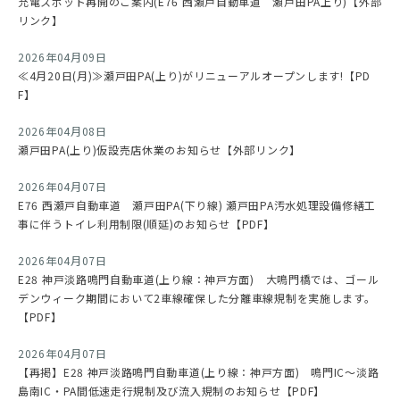
充電スポット再開のご案内(E76 西瀬戸自動車道 瀬戸田PA上り)【外部
リンク】
2026年04月09日
≪4月20日(月)≫瀬戸田PA(上り)がリニューアルオープンします!【PD
F】
2026年04月08日
瀬戸田PA(上り)仮設売店休業のお知らせ【外部リンク】
2026年04月07日
E76 西瀬戸自動車道 瀬戸田PA(下り線) 瀬戸田PA汚水処理設備修繕工
事に伴うトイレ利用制限(順延)のお知らせ【PDF】
2026年04月07日
E28 神戸淡路鳴門自動車道(上り線：神戸方面) 大鳴門橋では、ゴール
デンウィーク期間において2車線確保した分離車線規制を実施します。
【PDF】
2026年04月07日
【再掲】E28 神戸淡路鳴門自動車道(上り線：神戸方面) 鳴門IC～淡路
島南IC・PA間低速走行規制及び流入規制のお知らせ【PDF】