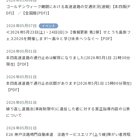
ゴールデンウィーク期間における高速道路の交通状況(速報)【本四版(P
DF)】
／
【全国版(PDF)】
2026年05月07日
イベント
≪2026年5月23日(土)・24日(日)≫【情報更新 第2弾】せとうち島旅フ
ェス2026を開催します!～島々と学び未来へつなぐ～【PDF】
2026年05月01日
本四高速道路の通行止めは解除になりました(2026年5月1日 21時30分
現在)【PDF】
2026年05月01日
本四高速道路で通行止め区間があります(2026年5月1日 15時00分現在)
【PDF】
2026年05月01日
繰り返し道路法(車両制限令)に違反した者に対する是正指導内容の公表
について
2026年05月01日
E28 神戸淡路鳴門自動車道 淡路サービスエリア(上り線)障がい者用駐