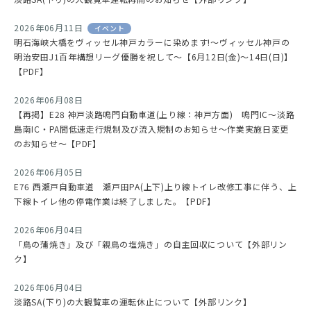
2026年06月11日
イベント
明石海峡大橋をヴィッセル神戸カラーに染めます!～ヴィッセル神戸の
明治安田J1百年構想リーグ優勝を祝して～【6月12日(金)～14日(日)】
【PDF】
2026年06月08日
【再掲】E28 神戸淡路鳴門自動車道(上り線：神戸方面) 鳴門IC～淡路
島南IC・PA間低速走行規制及び流入規制のお知らせ～作業実施日変更
のお知らせ～【PDF】
2026年06月05日
E76 西瀬戸自動車道 瀬戸田PA(上下)上り線トイレ改修工事に伴う、上
下線トイレ他の停電作業は終了しました。【PDF】
2026年06月04日
「鳥の蒲焼き」及び「親鳥の塩焼き」の自主回収について【外部リン
ク】
2026年06月04日
淡路SA(下り)の大観覧車の運転休止について【外部リンク】