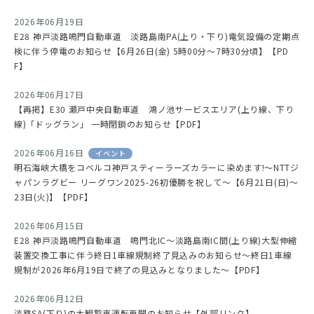
2026年06月19日
E28 神戸淡路鳴門自動車道 淡路島南PA(上り・下り)電気設備の定期点
検に伴う停電のお知らせ【6月26日(金) 5時00分～7時30分頃】【PD
F】
2026年06月17日
【再掲】E30 瀬戸中央自動車道 鴻ノ池サービスエリア(上り線、下り
線)「ドッグラン」 一時閉鎖のお知らせ【PDF】
2026年06月16日
イベント
明石海峡大橋をコベルコ神戸スティーラーズカラーに染めます!～NTTジ
ャパンラグビー リーグワン2025-26初優勝を祝して～【6月21日(日)～
23日(火)】【PDF】
2026年06月15日
E28 神戸淡路鳴門自動車道 鳴門北IC～淡路島南IC間(上り線)大型伸縮
装置交換工事に伴う終日1車線規制終了見込みのお知らせ～終日1車線
規制が2026年6月19日で終了の見込みとなりました～【PDF】
2026年06月12日
淡路SA(下り)の大観覧車運転再開のお知らせ【外部リンク】