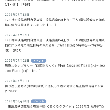
(月・祝)】【PDF】
2026年07月13日
E28 神戸淡路鳴門自動車道 淡路島南PA(上り・下り)電気設備の定期点
検に伴う停電は終了しました【PDF】
2026年07月07日
E28 神戸淡路鳴門自動車道 淡路島南PA(上り・下り)電気設備の定期点
検に伴う停電の順延日時のお知らせ【7月13日(月) 5時00分～7時30分
頃】【PDF】
2026年07月02日
イベント
周遊スタンプラリー「四国巡りんく」開催!【2026年7月16日(木)～202
7年1月31日(日)】【PDF】
2026年07月01日
繰り返し道路法(車両制限令)に違反した者に対する是正指導内容の公表
について
2026年06月30日
イベント
「来島海峡遊覧船＆塔頂体験(くるくるクライム)」2026年度(秋季)申込