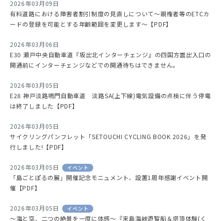
2026年03月09日
有料道路における障害者割引制度の見直しについて～親権者等のETCカ
ードの登録を可能とする年齢範囲を変更します～【PDF】
2026年03月06日
E30 瀬戸中央自動車道『坂出北インターチェンジ』の四国方面出入口の
開通前にインターチェンジなどでの開通待ちはできません。
2026年03月05日
E28 神戸淡路鳴門自動車道 淡路SA(上下線)電気設備の点検に伴う停電
は終了しました【PDF】
2026年03月05日
サイクリングパンフレット「SETOUCHI CYCLING BOOK 2026」を発
行しました!【PDF】
2026年03月05日
イベント
「島ごとぽるの展」開催記念モニュメント、設置1周年感謝イベント開
催【PDF】
2026年03月05日
イベント
～海と空、二つの絶景を一度に体感～『来島海峡遊覧船＆塔頂体験(く