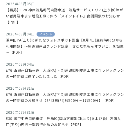
2026年08月05日
【再掲】E28 神戸淡路鳴門自動車道 淡路サービスエリア(上り線)障が
い者用駐車ます増設工事に伴う「メイントイレ」夜間閉鎖のお知らせ
【PDF】
2026年08月04日
イベント
瀬戸田PA(上り)に新たなフォトスポット誕生【8月7日(金)8時00分から
利用開始】～尾道瀬戸田ブランド認定「せとだれもんオブジェ」を設置
～【PDF】
2026年08月04日
E76 西瀬戸自動車道 大浜PA(下り)道路照明更新工事に伴うドッグラン
の一時閉鎖は終了いたしました【PDF】
2026年07月31日
E76 西瀬戸自動車道 大浜PA(下り)道路照明更新工事に伴うドッグラン
の一時閉鎖のお知らせ【8月3日(月)9時00分～17時00分】【PDF】
2026年07月31日
E30 瀬戸中央自動車道 児島IC(岡山方面出口(上り)および香川方面入
口(下り))夜間一部通行止めのお知らせ【PDF】