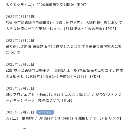
るくるクライム)』2026年度申込受付開始【PDF】
2026年03月03日
E28 神戸淡路鳴門自動車道(上り線：神戸方面) 大鳴門橋付近において
大きな渋滞の発生が予想されます。(3月3連休・月末の週末)【PDF】
2026年03月02日
繰り返し道路法(車両制限令)に違反した者に対する是正指導内容の公表
について
2026年02月26日
E28 神戸淡路鳴門自動車道 淡路SA(上下線)電気設備の点検に伴う停電
のお知らせ【2026年3月5日(木) 午前5時～12時】【PDF】
2026年02月25日
SNDプロジェクト「Heart to Heart 伝えよう!届けよう!冬のSNDメッセ
ージキャンペーン」結果について【PDF】
2026年02月25日
イベント
3/7(土) 絶景!舞子 Bridge night lounge を開催します!【外部リンク】