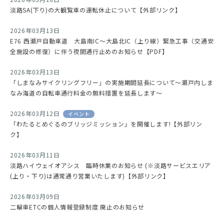
淡路SA(下り)の大観覧車の運転休止について【外部リンク】
2026年03月13日
E76 西瀬戸自動車道 大島南IC～大島北IC（上り線）緊急工事（交通安
全施設の修復）に伴う夜間通行止めのお知らせ【PDF】
2026年03月13日
「しまなみサイクリングフリー」の実施期間延長について～瀬戸内しま
なみ海道の自転車通行料金の無料措置を延長します～
2026年03月12日
イベント
「わたるとめぐるのブリッジミッション」を開催します!【外部リン
ク】
2026年03月11日
淡路ハイウェイオアシス 臨時休業のお知らせ (※淡路サービスエリア
(上り・下り)は通常通り営業いたします)【外部リンク】
2026年03月09日
二輪車ETCの個人情報登録制度 廃止のお知らせ