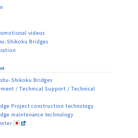
on
romotional videos
shu-Shikoku Bridges
ration
on
nshu-Shikoku Bridges
ment / Technical Support / Technical
dge Project construction technology
dge maintenance technology
enter