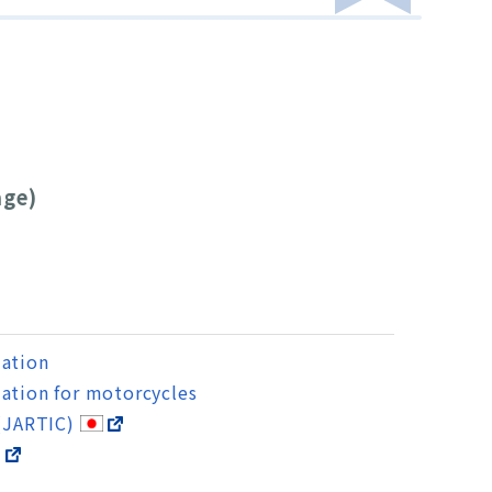
。
age)
mation
ation for motorcycles
 (JARTIC)