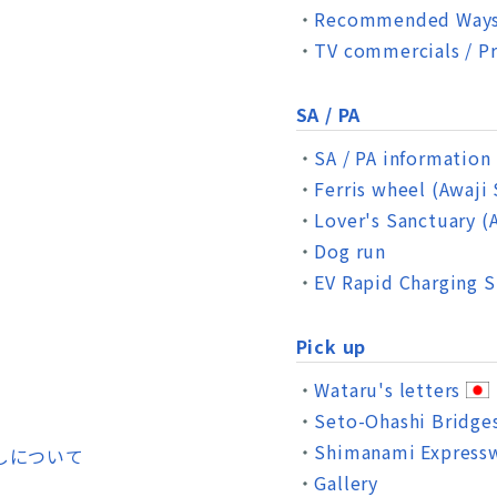
Recommended Ways 
TV commercials / P
SA / PA
SA / PA information
Ferris wheel (Awaji
Lover's Sanctuary (
Dog run
EV Rapid Charging S
Pick up
Wataru's letters
Seto-Ohashi Bridge
Shimanami Express
しについて
Gallery