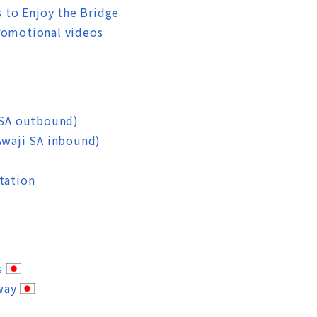
to Enjoy the Bridge
romotional videos
 SA outbound)
Awaji SA inbound)
tation
s
way