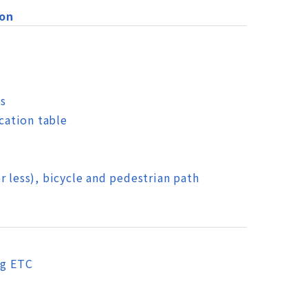
ion
es
ication table
r less), bicycle and pedestrian path
ng ETC