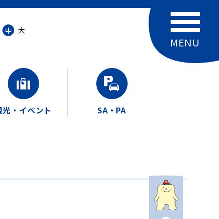
中
大
観光・イベント
SA・PA