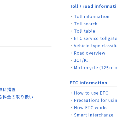
Toll / road informat
Toll information
Toll search
Toll table
ETC service tollgat
Vehicle type classif
Road overview
JCT/IC
Motorcycle (125cc o
ETC information
無料措置
How to use ETC
る料金の取り扱い
Precautions for usi
How ETC works
Smart Interchange