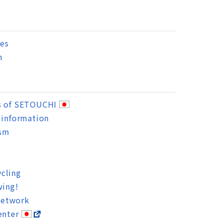
es
n
s of SETOUCHI
 information
ism
cling
wing!
Network
enter