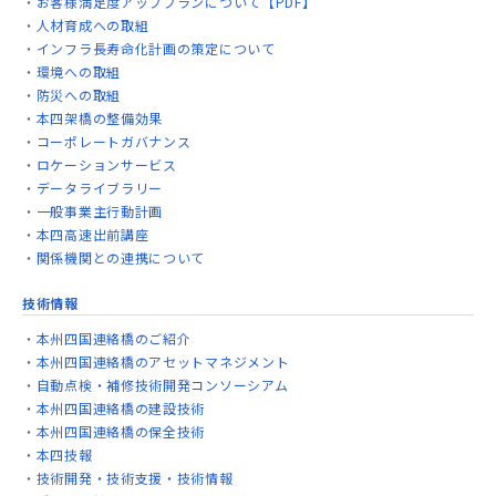
お客様満足度アッププランについて【PDF】
人材育成への取組
インフラ長寿命化計画の策定について
環境への取組
防災への取組
本四架橋の整備効果
コーポレートガバナンス
ロケーションサービス
データライブラリー
一般事業主行動計画
本四高速出前講座
関係機関との連携について
技術情報
本州四国連絡橋のご紹介
本州四国連絡橋のアセットマネジメント
自動点検・補修技術開発コンソーシアム
本州四国連絡橋の建設技術
本州四国連絡橋の保全技術
本四技報
技術開発・技術支援・技術情報