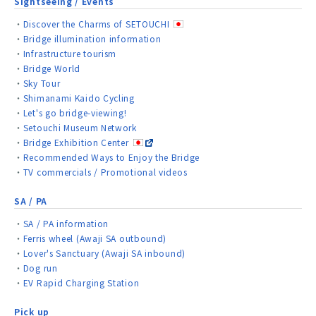
Sightseeing / Events
Discover the Charms of SETOUCHI
Bridge illumination information
Infrastructure tourism
Bridge World
Sky Tour
Shimanami Kaido Cycling
Let's go bridge-viewing!
Setouchi Museum Network
Bridge Exhibition Center
Recommended Ways to Enjoy the Bridge
TV commercials / Promotional videos
SA / PA
SA / PA information
Ferris wheel (Awaji SA outbound)
Lover's Sanctuary (Awaji SA inbound)
Dog run
EV Rapid Charging Station
Pick up