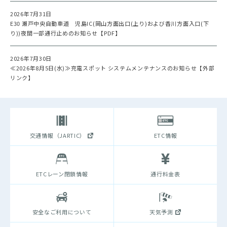
2026年7月31日
E30 瀬戸中央自動車道 児島IC(岡山方面出口(上り)および香川方面入口(下
り))夜間一部通行止めのお知らせ【PDF】
2026年7月30日
≪2026年8月5日(水)≫充電スポット システムメンテナンスのお知らせ【外部
リンク】
交通情報（JARTIC）
ETC情報
ETCレーン閉鎖情報
通行料金表
安全なご利用について
天気予測