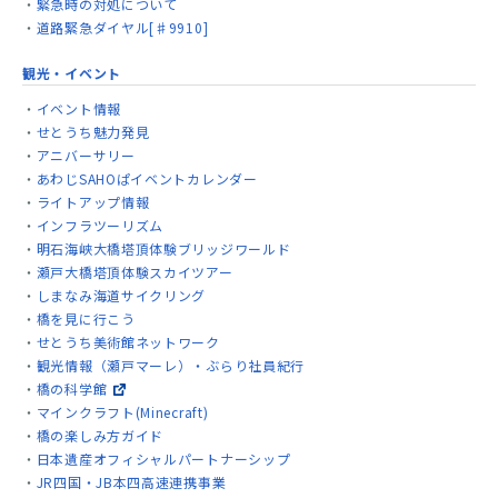
緊急時の対処について
道路緊急ダイヤル[♯9910]
観光・イベント
イベント情報
せとうち魅力発見
アニバーサリー
あわじSAHOぱイベントカレンダー
ライトアップ情報
インフラツーリズム
明石海峡大橋塔頂体験ブリッジワールド
瀬戸大橋塔頂体験スカイツアー
しまなみ海道サイクリング
橋を見に行こう
せとうち美術館ネットワーク
観光情報（瀬戸マーレ）・ぶらり社員紀行
橋の科学館
マインクラフト(Minecraft)
橋の楽しみ方ガイド
日本遺産オフィシャルパートナーシップ
JR四国・JB本四高速連携事業