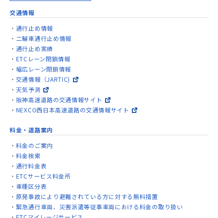
交通情報
通行止め情報
二輪車通行止め情報
通行止め実績
ETCレーン閉鎖情報
幅広レーン閉鎖情報
交通情報（JARTIC)
天気予測
阪神高速道路の交通情報サイト
NEXCO西日本高速道路の交通情報サイト
料金・道路案内
料金のご案内
料金検索
通行料金表
ETCサービス料金所
車種区分表
原発事故により避難されている方に対する無料措置
緊急通行車両、災害派遣等従事車両における料金の取り扱い
ETCマイレージサービス