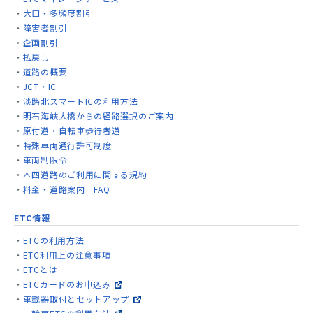
大口・多頻度割引
障害者割引
企画割引
払戻し
道路の概要
JCT・IC
淡路北スマートICの利用方法
明石海峡大橋からの経路選択のご案内
原付道・自転車歩行者道
特殊車両通行許可制度
車両制限令
本四道路のご利用に関する規約
料金・道路案内 FAQ
ETC情報
ETCの利用方法
ETC利用上の注意事項
ETCとは
ETCカードのお申込み
車載器取付とセットアップ