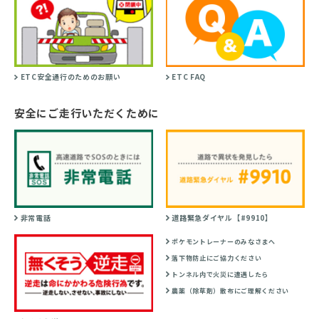
ETC安全通行のためのお願い
ETC FAQ
安全にご走行いただくために
非常電話
道路緊急ダイヤル【#9910】
ポケモントレーナーのみなさまへ
落下物防止にご協力ください
トンネル内で火災に遭遇したら
農薬（除草剤）散布にご理解ください