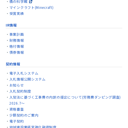
橋の科学館
マインクラフト(Minecraft)
受賞実績
IR情報
事業計画
財務情報
格付情報
債券情報
契約情報
電子入札システム
入札情報公開システム
お知らせ
入札契約制度
入契法に基づく工事費の内訳の提出について(労務費ダンピング調査)
2026.7～
資格審査
少額契約のご案内
電子契約
地域建設業経営強化融資制度