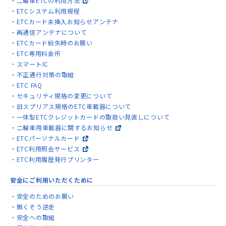
二輪車ETCの利用方法
ETCシステム利用規程
ETCカード未挿入お知らせアンテナ
再通信アンテナについて
ETCカード紛失時のお願い
ETC専用料金所
スマートIC
不正通行対策の取組
ETC FAQ
セキュリティ規格の変更について
旧スプリアス規格のETC車載器について
一体型ETCクレジットカードの取扱い見直しについて
二輪車用車載器に関するお知らせ
ETCパーソナルカード
ETC利用照会サービス
ETC利用履歴発行プリンター
安全にご利用いただくために
安全のためのお願い
無くそう逆走
安全への取組