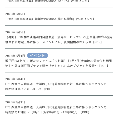
「令和8年熊本地震」義援金のお願い(SA・PA)【外部リンク】
2026年8月5日
「令和8年熊本地震」義援金のお願い(橋の科学館)【外部リンク】
2026年8月5日
【再掲】E28 神戸淡路鳴門自動車道 淡路サービスエリア(上り線)障がい者用
駐車ます増設工事に伴う「メイントイレ」夜間閉鎖のお知らせ【PDF】
イベント
2026年8月4日
瀬戸田PA(上り)に新たなフォトスポット誕生【8月7日(金)8時00分から利用開
始】～尾道瀬戸田ブランド認定「せとだれもんオブジェ」を設置～【PDF】
2026年8月4日
E76 西瀬戸自動車道 大浜PA(下り)道路照明更新工事に伴うドッグランの一
時閉鎖は終了いたしました【PDF】
2026年7月31日
E76 西瀬戸自動車道 大浜PA(下り)道路照明更新工事に伴うドッグランの一
時閉鎖のお知らせ【8月3日(月)9時00分～17時00分】【PDF】