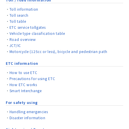
Toll information
Toll search
Toll table
ETC service tollgates
Vehicle type classification table
Road overview
JCT/IC
Motorcycle (125cc or less), bicycle and pedestrian path
ETC information
How to use ETC
Precautions for using ETC
How ETC works
Smart Interchange
For safety using
Handling emergencies
Disaster information