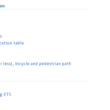
ion
es
ication table
r less), bicycle and pedestrian path
ng ETC