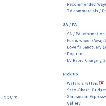
Recommended Ways 
TV commercials / P
SA / PA
SA / PA information
Ferris wheel (Awaji
Lover's Sanctuary (
Dog run
EV Rapid Charging S
Pick up
Wataru's letters
Seto-Ohashi Bridge
Shimanami Express
しについて
Gallery