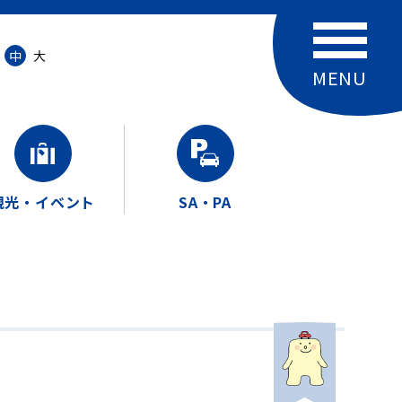
中
大
観光・イベント
SA・PA