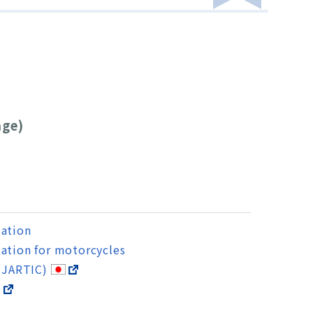
。
age)
mation
ation for motorcycles
 (JARTIC)