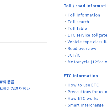
Toll / road informat
Toll information
Toll search
Toll table
ETC service tollgat
Vehicle type classif
Road overview
JCT/IC
Motorcycle (125cc o
ETC information
無料措置
How to use ETC
る料金の取り扱い
Precautions for usi
How ETC works
Smart Interchange