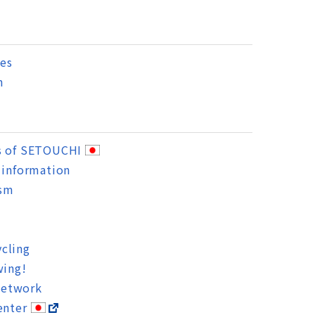
es
n
s of SETOUCHI
 information
ism
cling
wing!
Network
enter