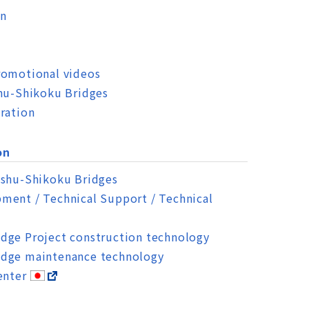
on
romotional videos
shu-Shikoku Bridges
ration
on
nshu-Shikoku Bridges
ment / Technical Support / Technical
dge Project construction technology
dge maintenance technology
enter