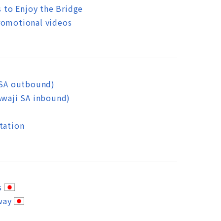
to Enjoy the Bridge
romotional videos
 SA outbound)
Awaji SA inbound)
tation
s
way