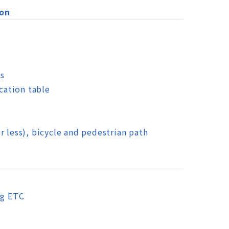
ion
es
ication table
r less), bicycle and pedestrian path
ng ETC