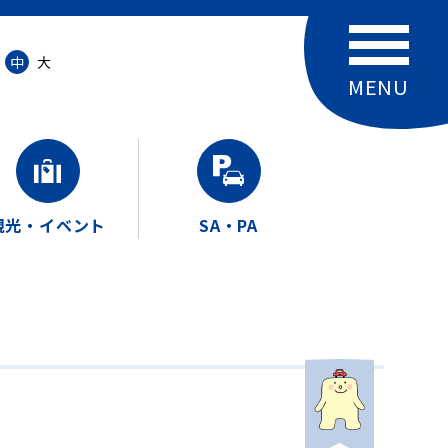
中
大
観光・イベント
SA・PA