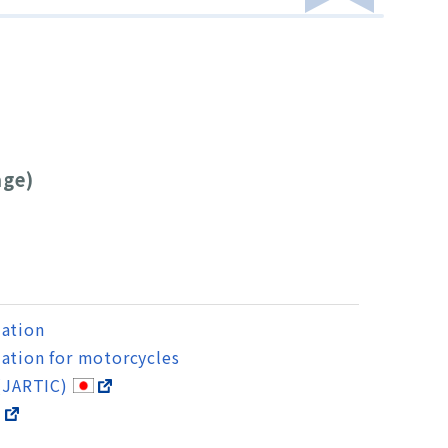
。
age)
mation
ation for motorcycles
 (JARTIC)