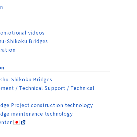
on
romotional videos
shu-Shikoku Bridges
ration
on
nshu-Shikoku Bridges
ment / Technical Support / Technical
dge Project construction technology
dge maintenance technology
enter