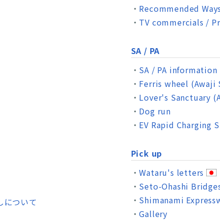
Recommended Ways 
TV commercials / P
SA / PA
SA / PA information
Ferris wheel (Awaji
Lover's Sanctuary (
Dog run
EV Rapid Charging S
Pick up
Wataru's letters
Seto-Ohashi Bridge
Shimanami Express
しについて
Gallery