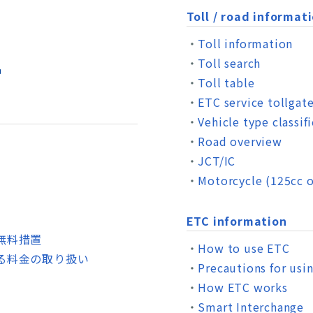
Toll / road informat
Toll information
Toll search
Toll table
ETC service tollgat
Vehicle type classif
Road overview
JCT/IC
Motorcycle (125cc o
ETC information
無料措置
How to use ETC
る料金の取り扱い
Precautions for usi
How ETC works
Smart Interchange