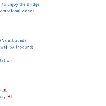
to Enjoy the Bridge
romotional videos
 SA outbound)
Awaji SA inbound)
tation
s
way