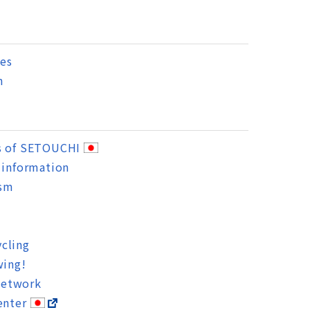
es
n
s of SETOUCHI
 information
ism
cling
wing!
Network
enter