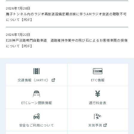
2026年7月28日
舞子トンネル内のラジオ再放送設備定期点検に伴うAMラジオ放送の聴取不可
について【PDF】
2026年7月22日
E28神戸淡路鳴門自動車道 道路維持作業中の飛び石によるお客様車両の損傷
について【PDF】
交通情報（JARTIC）
ETC情報
ETCレーン閉鎖情報
通行料金表
安全なご利用について
天気予測