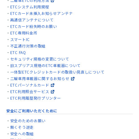
二輪車ETCの利用方法
ETCシステム利用規程
ETCカード未挿入お知らせアンテナ
再通信アンテナについて
ETCカード紛失時のお願い
ETC専用料金所
スマートIC
不正通行対策の取組
ETC FAQ
セキュリティ規格の変更について
旧スプリアス規格のETC車載器について
一体型ETCクレジットカードの取扱い見直しについて
二輪車用車載器に関するお知らせ
ETCパーソナルカード
ETC利用照会サービス
ETC利用履歴発行プリンター
安全にご利用いただくために
安全のためのお願い
無くそう逆走
安全への取組