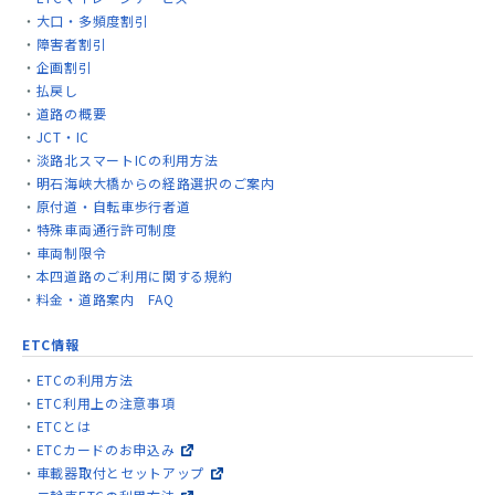
大口・多頻度割引
障害者割引
企画割引
払戻し
道路の概要
JCT・IC
淡路北スマートICの利用方法
明石海峡大橋からの経路選択のご案内
原付道・自転車歩行者道
特殊車両通行許可制度
車両制限令
本四道路のご利用に関する規約
料金・道路案内 FAQ
ETC情報
ETCの利用方法
ETC利用上の注意事項
ETCとは
ETCカードのお申込み
車載器取付とセットアップ