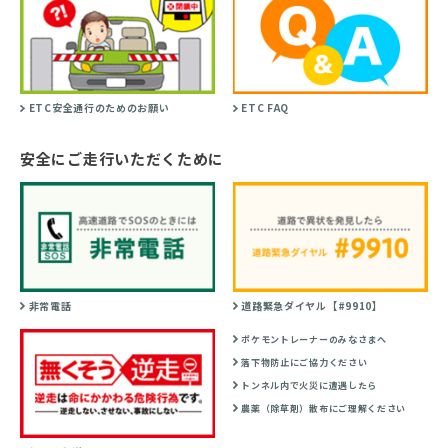
ETC安全通行のためのお願い
ETC FAQ
安全にご走行いただくために
非常電話
道路緊急ダイヤル【#9910】
ポケモントレーナーのみなさまへ
落下物防止にご協力ください
トンネル内で火災に遭遇したら
農薬（除草剤）散布にご理解ください