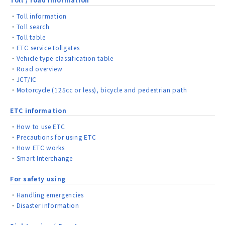
Toll information
Toll search
Toll table
ETC service tollgates
Vehicle type classification table
Road overview
JCT/IC
Motorcycle (125cc or less), bicycle and pedestrian path
ETC information
How to use ETC
Precautions for using ETC
How ETC works
Smart Interchange
For safety using
Handling emergencies
Disaster information