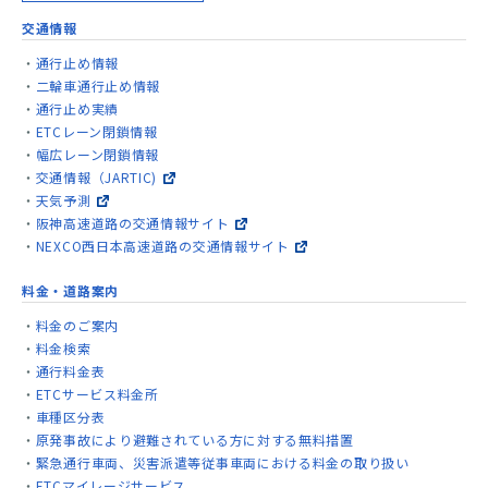
交通情報
通行止め情報
二輪車通行止め情報
通行止め実績
ETCレーン閉鎖情報
幅広レーン閉鎖情報
交通情報（JARTIC)
天気予測
阪神高速道路の交通情報サイト
NEXCO西日本高速道路の交通情報サイト
料金・道路案内
料金のご案内
料金検索
通行料金表
ETCサービス料金所
車種区分表
原発事故により避難されている方に対する無料措置
緊急通行車両、災害派遣等従事車両における料金の取り扱い
ETCマイレージサービス