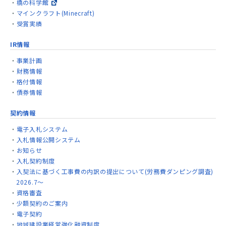
橋の科学館
マインクラフト(Minecraft)
受賞実績
IR情報
事業計画
財務情報
格付情報
債券情報
契約情報
電子入札システム
入札情報公開システム
お知らせ
入札契約制度
入契法に基づく工事費の内訳の提出について(労務費ダンピング調査)
2026.7～
資格審査
少額契約のご案内
電子契約
地域建設業経営強化融資制度