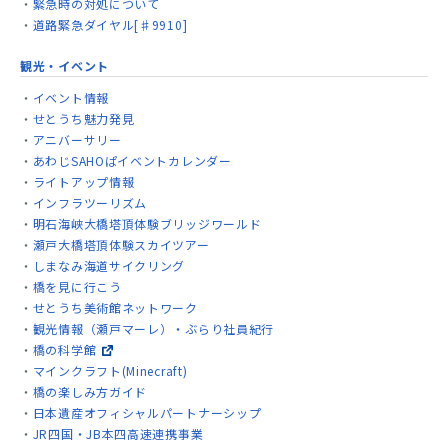
緊急時の対処について
道路緊急ダイヤル[♯9910]
観光・イベント
イベント情報
せとうち魅力発見
アニバーサリー
あわじSAHOぱイベントカレンダー
ライトアップ情報
インフラツーリズム
明石海峡大橋塔頂体験ブリッジワールド
瀬戸大橋塔頂体験スカイツアー
しまなみ海道サイクリング
橋を見に行こう
せとうち美術館ネットワーク
観光情報（瀬戸マーレ）・ぶらり社員紀行
橋の科学館
マインクラフト(Minecraft)
橋の楽しみ方ガイド
日本遺産オフィシャルパートナーシップ
JR四国・JB本四高速連携事業