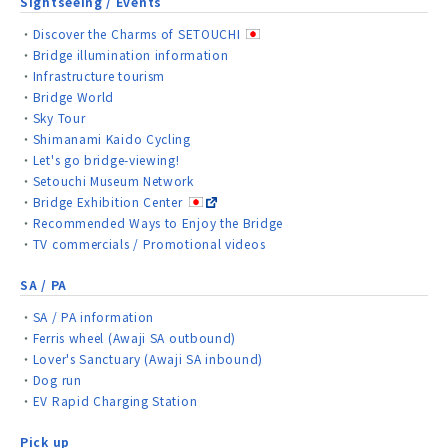
Sightseeing / Events
Discover the Charms of SETOUCHI
Bridge illumination information
Infrastructure tourism
Bridge World
Sky Tour
Shimanami Kaido Cycling
Let's go bridge-viewing!
Setouchi Museum Network
Bridge Exhibition Center
Recommended Ways to Enjoy the Bridge
TV commercials / Promotional videos
SA / PA
SA / PA information
Ferris wheel (Awaji SA outbound)
Lover's Sanctuary (Awaji SA inbound)
Dog run
EV Rapid Charging Station
Pick up