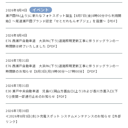
イベント
2026年8月4日
瀬戸田PA(上り)に新たなフォトスポット誕生【8月7日(金)8時00分から利用開
始】～尾道瀬戸田ブランド認定「せとだれもんオブジェ」を設置～【PDF】
2026年8月4日
E76 西瀬戸自動車道 大浜PA(下り)道路照明更新工事に伴うドッグランの一
時閉鎖は終了いたしました【PDF】
2026年7月31日
E76 西瀬戸自動車道 大浜PA(下り)道路照明更新工事に伴うドッグランの一
時閉鎖のお知らせ【8月3日(月)9時00分～17時00分】【PDF】
2026年7月31日
E30 瀬戸中央自動車道 児島IC(岡山方面出口(上り)および香川方面入口(下
り))夜間一部通行止めのお知らせ【PDF】
2026年7月30日
≪2026年8月5日(水)≫充電スポット システムメンテナンスのお知らせ【外部
リンク】