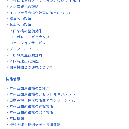
お客様満足度アッププランについて【PDF】
人材育成への取組
インフラ長寿命化計画の策定について
環境への取組
防災への取組
本四架橋の整備効果
コーポレートガバナンス
ロケーションサービス
データライブラリー
一般事業主行動計画
本四高速出前講座
関係機関との連携について
技術情報
本州四国連絡橋のご紹介
本州四国連絡橋のアセットマネジメント
自動点検・補修技術開発コンソーシアム
本州四国連絡橋の建設技術
本州四国連絡橋の保全技術
本四技報
技術開発・技術支援・技術情報