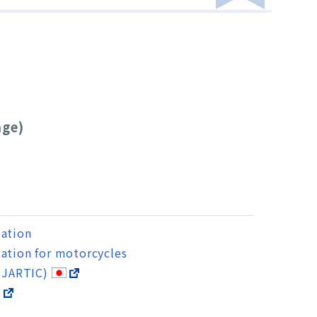
。
age)
mation
ation for motorcycles
 (JARTIC)