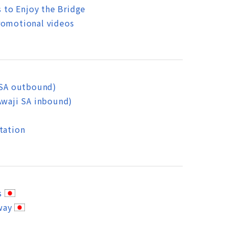
to Enjoy the Bridge
romotional videos
 SA outbound)
Awaji SA inbound)
tation
s
way