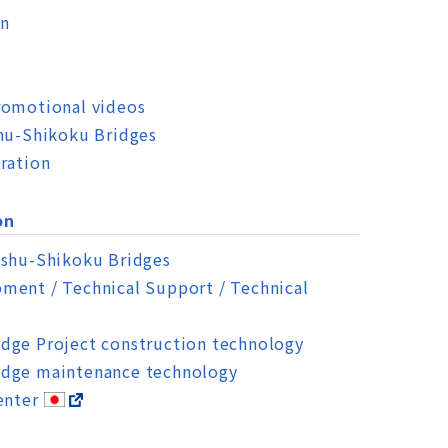
on
romotional videos
shu-Shikoku Bridges
ration
on
nshu-Shikoku Bridges
ment / Technical Support / Technical
dge Project construction technology
dge maintenance technology
enter