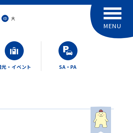
中
大
観光・イベント
SA・PA