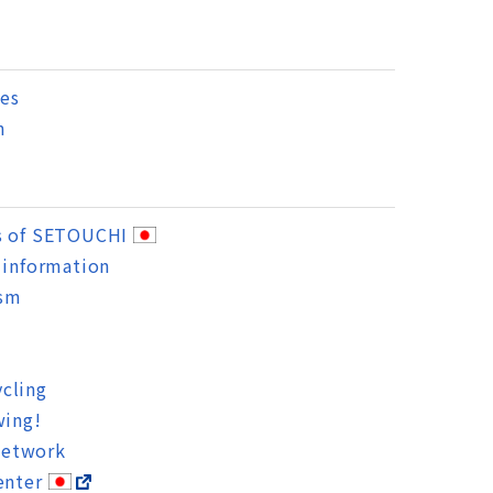
es
n
s of SETOUCHI
 information
ism
cling
wing!
Network
enter