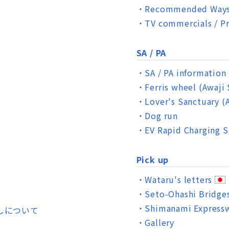
Recommended Ways 
TV commercials / P
SA / PA
SA / PA information
Ferris wheel (Awaji
Lover's Sanctuary (
Dog run
EV Rapid Charging S
Pick up
Wataru's letters
Seto-Ohashi Bridge
Shimanami Express
しについて
Gallery