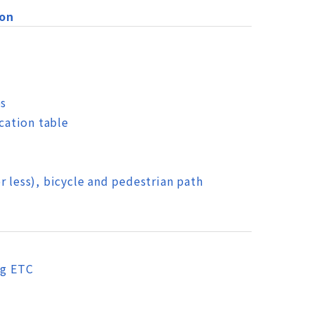
ion
es
ication table
r less), bicycle and pedestrian path
ng ETC