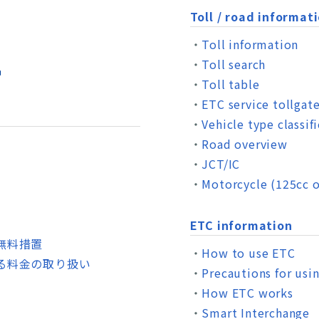
Toll / road informat
Toll information
Toll search
Toll table
ETC service tollgat
Vehicle type classif
Road overview
JCT/IC
Motorcycle (125cc o
ETC information
無料措置
How to use ETC
る料金の取り扱い
Precautions for usi
How ETC works
Smart Interchange