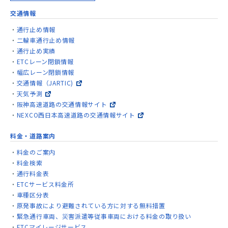
交通情報
通行止め情報
二輪車通行止め情報
通行止め実績
ETCレーン閉鎖情報
幅広レーン閉鎖情報
交通情報（JARTIC)
天気予測
阪神高速道路の交通情報サイト
NEXCO西日本高速道路の交通情報サイト
料金・道路案内
料金のご案内
料金検索
通行料金表
ETCサービス料金所
車種区分表
原発事故により避難されている方に対する無料措置
緊急通行車両、災害派遣等従事車両における料金の取り扱い
ETCマイレージサービス