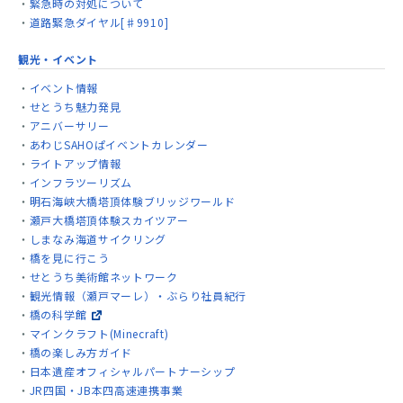
緊急時の対処について
道路緊急ダイヤル[♯9910]
観光・イベント
イベント情報
せとうち魅力発見
アニバーサリー
あわじSAHOぱイベントカレンダー
ライトアップ情報
インフラツーリズム
明石海峡大橋塔頂体験ブリッジワールド
瀬戸大橋塔頂体験スカイツアー
しまなみ海道サイクリング
橋を見に行こう
せとうち美術館ネットワーク
観光情報（瀬戸マーレ）・ぶらり社員紀行
橋の科学館
マインクラフト(Minecraft)
橋の楽しみ方ガイド
日本遺産オフィシャルパートナーシップ
JR四国・JB本四高速連携事業