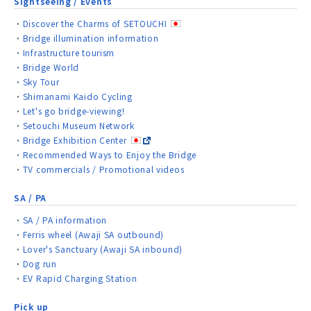
Sightseeing / Events
Discover the Charms of SETOUCHI
Bridge illumination information
Infrastructure tourism
Bridge World
Sky Tour
Shimanami Kaido Cycling
Let's go bridge-viewing!
Setouchi Museum Network
Bridge Exhibition Center
Recommended Ways to Enjoy the Bridge
TV commercials / Promotional videos
SA / PA
SA / PA information
Ferris wheel (Awaji SA outbound)
Lover's Sanctuary (Awaji SA inbound)
Dog run
EV Rapid Charging Station
Pick up