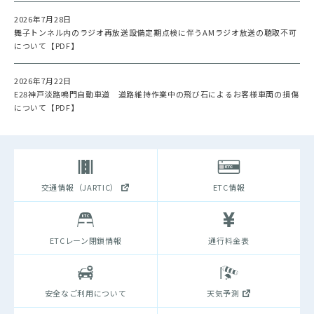
2026年7月28日
舞子トンネル内のラジオ再放送設備定期点検に伴うAMラジオ放送の聴取不可
について【PDF】
2026年7月22日
E28神戸淡路鳴門自動車道 道路維持作業中の飛び石によるお客様車両の損傷
について【PDF】
交通情報（JARTIC）
ETC情報
ETCレーン閉鎖情報
通行料金表
安全なご利用について
天気予測