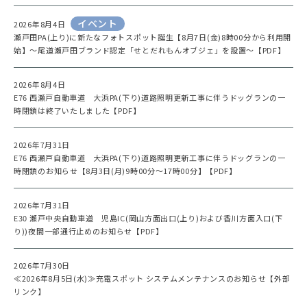
イベント
2026年8月4日
瀬戸田PA(上り)に新たなフォトスポット誕生【8月7日(金)8時00分から利用開
始】～尾道瀬戸田ブランド認定「せとだれもんオブジェ」を設置～【PDF】
2026年8月4日
E76 西瀬戸自動車道 大浜PA(下り)道路照明更新工事に伴うドッグランの一
時閉鎖は終了いたしました【PDF】
2026年7月31日
E76 西瀬戸自動車道 大浜PA(下り)道路照明更新工事に伴うドッグランの一
時閉鎖のお知らせ【8月3日(月)9時00分～17時00分】【PDF】
2026年7月31日
E30 瀬戸中央自動車道 児島IC(岡山方面出口(上り)および香川方面入口(下
り))夜間一部通行止めのお知らせ【PDF】
2026年7月30日
≪2026年8月5日(水)≫充電スポット システムメンテナンスのお知らせ【外部
リンク】