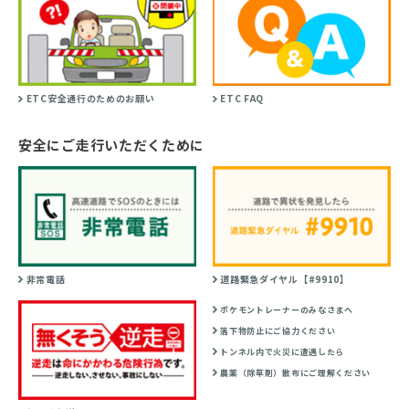
ETC安全通行のためのお願い
ETC FAQ
安全にご走行いただくために
非常電話
道路緊急ダイヤル【#9910】
ポケモントレーナーのみなさまへ
落下物防止にご協力ください
トンネル内で火災に遭遇したら
農薬（除草剤）散布にご理解ください