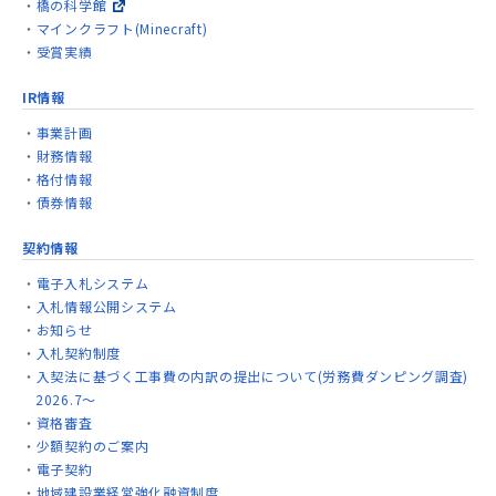
橋の科学館
マインクラフト(Minecraft)
受賞実績
IR情報
事業計画
財務情報
格付情報
債券情報
契約情報
電子入札システム
入札情報公開システム
お知らせ
入札契約制度
入契法に基づく工事費の内訳の提出について(労務費ダンピング調査)
2026.7～
資格審査
少額契約のご案内
電子契約
地域建設業経営強化融資制度