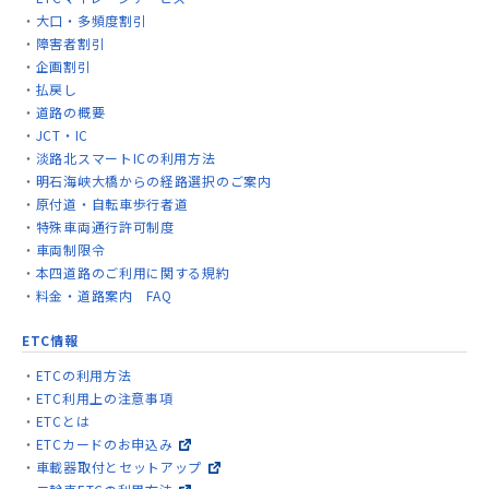
大口・多頻度割引
障害者割引
企画割引
払戻し
道路の概要
JCT・IC
淡路北スマートICの利用方法
明石海峡大橋からの経路選択のご案内
原付道・自転車歩行者道
特殊車両通行許可制度
車両制限令
本四道路のご利用に関する規約
料金・道路案内 FAQ
ETC情報
ETCの利用方法
ETC利用上の注意事項
ETCとは
ETCカードのお申込み
車載器取付とセットアップ