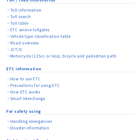
Toll information
Toll search
Toll table
ETC service tollgates
Vehicle type classification table
Road overview
JCT/IC
Motorcycle (125cc or less), bicycle and pedestrian path
ETC information
How to use ETC
Precautions for using ETC
How ETC works
Smart Interchange
For safety using
Handling emergencies
Disaster information