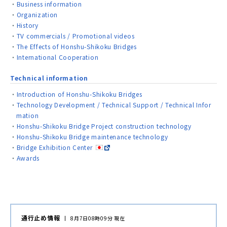
Business information
Organization
History
TV commercials / Promotional videos
The Effects of Honshu-Shikoku Bridges
International Cooperation
Technical information
Introduction of Honshu-Shikoku Bridges
Technology Development / Technical Support / Technical Infor
mation
Honshu-Shikoku Bridge Project construction technology
Honshu-Shikoku Bridge maintenance technology
Bridge Exhibition Center
Awards
通行止め情報
8月7日08時09分 現在