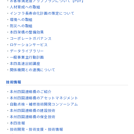
お客様満足度アッププランについて【PDF】
人材育成への取組
インフラ長寿命化計画の策定について
環境への取組
防災への取組
本四架橋の整備効果
コーポレートガバナンス
ロケーションサービス
データライブラリー
一般事業主行動計画
本四高速出前講座
関係機関との連携について
技術情報
本州四国連絡橋のご紹介
本州四国連絡橋のアセットマネジメント
自動点検・補修技術開発コンソーシアム
本州四国連絡橋の建設技術
本州四国連絡橋の保全技術
本四技報
技術開発・技術支援・技術情報