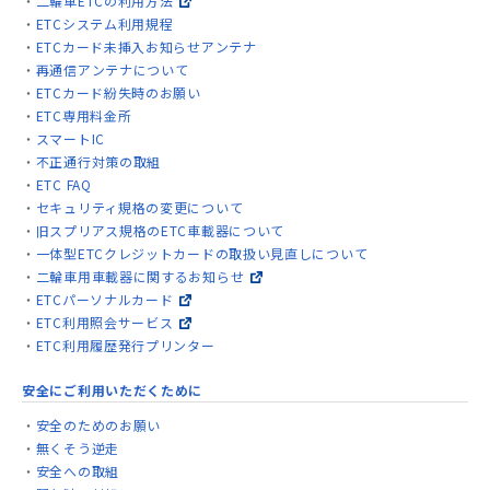
二輪車ETCの利用方法
ETCシステム利用規程
ETCカード未挿入お知らせアンテナ
再通信アンテナについて
ETCカード紛失時のお願い
ETC専用料金所
スマートIC
不正通行対策の取組
ETC FAQ
セキュリティ規格の変更について
旧スプリアス規格のETC車載器について
一体型ETCクレジットカードの取扱い見直しについて
二輪車用車載器に関するお知らせ
ETCパーソナルカード
ETC利用照会サービス
ETC利用履歴発行プリンター
安全にご利用いただくために
安全のためのお願い
無くそう逆走
安全への取組