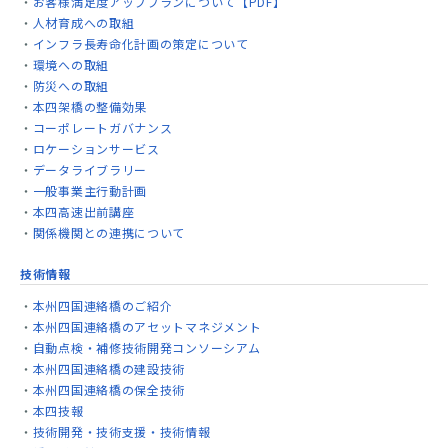
お客様満足度アッププランについて【PDF】
人材育成への取組
インフラ長寿命化計画の策定について
環境への取組
防災への取組
本四架橋の整備効果
コーポレートガバナンス
ロケーションサービス
データライブラリー
一般事業主行動計画
本四高速出前講座
関係機関との連携について
技術情報
本州四国連絡橋のご紹介
本州四国連絡橋のアセットマネジメント
自動点検・補修技術開発コンソーシアム
本州四国連絡橋の建設技術
本州四国連絡橋の保全技術
本四技報
技術開発・技術支援・技術情報