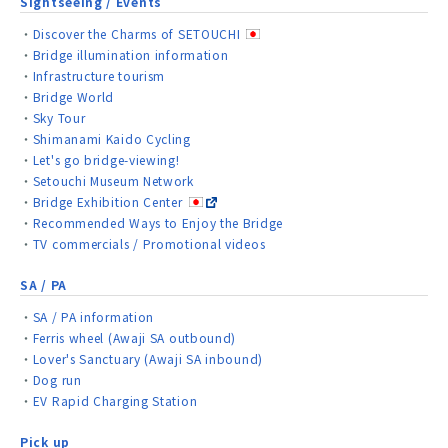
Sightseeing / Events
Discover the Charms of SETOUCHI
Bridge illumination information
Infrastructure tourism
Bridge World
Sky Tour
Shimanami Kaido Cycling
Let's go bridge-viewing!
Setouchi Museum Network
Bridge Exhibition Center
Recommended Ways to Enjoy the Bridge
TV commercials / Promotional videos
SA / PA
SA / PA information
Ferris wheel (Awaji SA outbound)
Lover's Sanctuary (Awaji SA inbound)
Dog run
EV Rapid Charging Station
Pick up