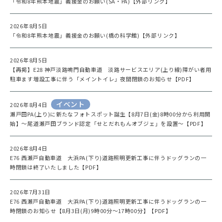
「令和8年熊本地震」義援金のお願い(SA・PA)【外部リンク】
2026年8月5日
「令和8年熊本地震」義援金のお願い(橋の科学館)【外部リンク】
2026年8月5日
【再掲】E28 神戸淡路鳴門自動車道 淡路サービスエリア(上り線)障がい者用
駐車ます増設工事に伴う「メイントイレ」夜間閉鎖のお知らせ【PDF】
イベント
2026年8月4日
瀬戸田PA(上り)に新たなフォトスポット誕生【8月7日(金)8時00分から利用開
始】～尾道瀬戸田ブランド認定「せとだれもんオブジェ」を設置～【PDF】
2026年8月4日
E76 西瀬戸自動車道 大浜PA(下り)道路照明更新工事に伴うドッグランの一
時閉鎖は終了いたしました【PDF】
2026年7月31日
E76 西瀬戸自動車道 大浜PA(下り)道路照明更新工事に伴うドッグランの一
時閉鎖のお知らせ【8月3日(月)9時00分～17時00分】【PDF】