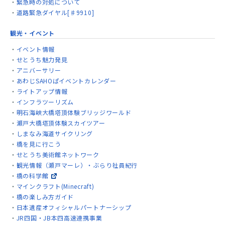
緊急時の対処について
道路緊急ダイヤル[♯9910]
観光・イベント
イベント情報
せとうち魅力発見
アニバーサリー
あわじSAHOぱイベントカレンダー
ライトアップ情報
インフラツーリズム
明石海峡大橋塔頂体験ブリッジワールド
瀬戸大橋塔頂体験スカイツアー
しまなみ海道サイクリング
橋を見に行こう
せとうち美術館ネットワーク
観光情報（瀬戸マーレ）・ぶらり社員紀行
橋の科学館
マインクラフト(Minecraft)
橋の楽しみ方ガイド
日本遺産オフィシャルパートナーシップ
JR四国・JB本四高速連携事業