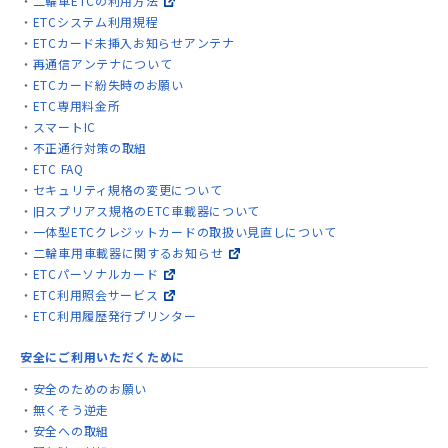
二輪車ETCの利用方法
ETCシステム利用規程
ETCカード未挿入お知らせアンテナ
再通信アンテナについて
ETCカード紛失時のお願い
ETC専用料金所
スマートIC
不正通行対策の取組
ETC FAQ
セキュリティ規格の変更について
旧スプリアス規格のETC車載器について
一体型ETCクレジットカードの取扱い見直しについて
二輪車用車載器に関するお知らせ
ETCパーソナルカード
ETC利用照会サービス
ETC利用履歴発行プリンター
安全にご利用いただくために
安全のためのお願い
無くそう逆走
安全への取組