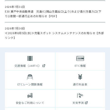
2026年7月31日
E30 瀬戸中央自動車道 児島IC(岡山方面出口(上り)および香川方面入口(下
り))夜間一部通行止めのお知らせ【PDF】
2026年7月30日
≪2026年8月5日(水)≫充電スポット システムメンテナンスのお知らせ【外部
リンク】
交通情報（JARTIC）
ETC情報
ETCレーン閉鎖情報
通行料金表
安全なご利用について
天気予測