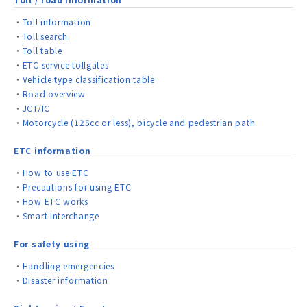
Toll information
Toll search
Toll table
ETC service tollgates
Vehicle type classification table
Road overview
JCT/IC
Motorcycle (125cc or less), bicycle and pedestrian path
ETC information
How to use ETC
Precautions for using ETC
How ETC works
Smart Interchange
For safety using
Handling emergencies
Disaster information