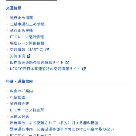
交通情報
通行止め情報
二輪車通行止め情報
通行止め実績
ETCレーン閉鎖情報
幅広レーン閉鎖情報
交通情報（JARTIC)
天気予測
阪神高速道路の交通情報サイト
NEXCO西日本高速道路の交通情報サイト
料金・道路案内
料金のご案内
料金検索
通行料金表
ETCサービス料金所
車種区分表
原発事故により避難されている方に対する無料措置
緊急通行車両、災害派遣等従事車両における料金の取り扱い
ETCマイレージサービス