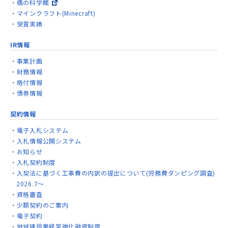
橋の科学館
マインクラフト(Minecraft)
受賞実績
IR情報
事業計画
財務情報
格付情報
債券情報
契約情報
電子入札システム
入札情報公開システム
お知らせ
入札契約制度
入契法に基づく工事費の内訳の提出について(労務費ダンピング調査)
2026.7～
資格審査
少額契約のご案内
電子契約
地域建設業経営強化融資制度