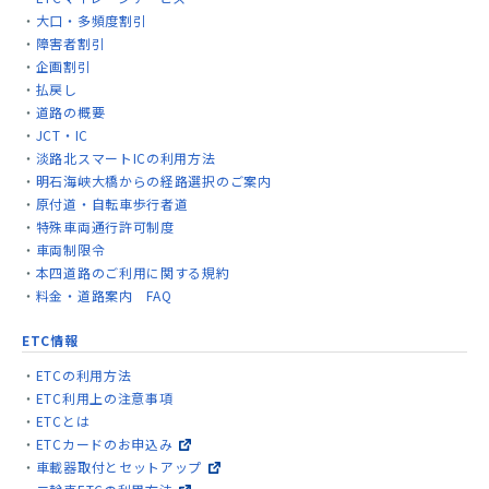
大口・多頻度割引
障害者割引
企画割引
払戻し
道路の概要
JCT・IC
淡路北スマートICの利用方法
明石海峡大橋からの経路選択のご案内
原付道・自転車歩行者道
特殊車両通行許可制度
車両制限令
本四道路のご利用に関する規約
料金・道路案内 FAQ
ETC情報
ETCの利用方法
ETC利用上の注意事項
ETCとは
ETCカードのお申込み
車載器取付とセットアップ