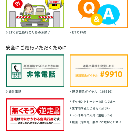
ETC安全通行のためのお願い
ETC FAQ
安全にご走行いただくために
非常電話
道路緊急ダイヤル【#9910】
ポケモントレーナーのみなさまへ
落下物防止にご協力ください
トンネル内で火災に遭遇したら
農薬（除草剤）散布にご理解ください