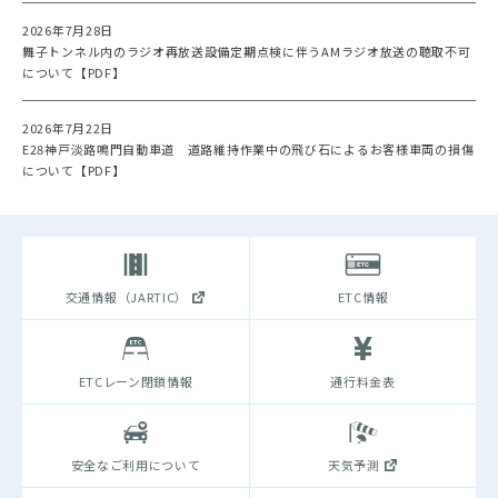
2026年7月28日
舞子トンネル内のラジオ再放送設備定期点検に伴うAMラジオ放送の聴取不可
について【PDF】
2026年7月22日
E28神戸淡路鳴門自動車道 道路維持作業中の飛び石によるお客様車両の損傷
について【PDF】
交通情報（JARTIC）
ETC情報
ETCレーン閉鎖情報
通行料金表
安全なご利用について
天気予測