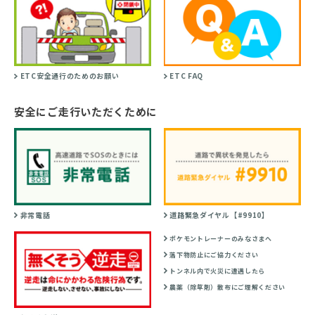
ETC安全通行のためのお願い
ETC FAQ
安全にご走行いただくために
非常電話
道路緊急ダイヤル【#9910】
ポケモントレーナーのみなさまへ
落下物防止にご協力ください
トンネル内で火災に遭遇したら
農薬（除草剤）散布にご理解ください