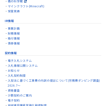
橋の科学館
マインクラフト(Minecraft)
受賞実績
IR情報
事業計画
財務情報
格付情報
債券情報
契約情報
電子入札システム
入札情報公開システム
お知らせ
入札契約制度
入契法に基づく工事費の内訳の提出について(労務費ダンピング調査)
2026.7～
資格審査
少額契約のご案内
電子契約
地域建設業経営強化融資制度