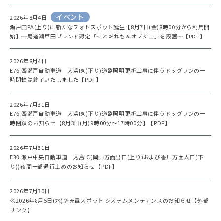
イベント
2026年8月4日
瀬戸田PA(上り)に新たなフォトスポット誕生【8月7日(金)8時00分から利用開
始】～尾道瀬戸田ブランド認定「せとだれもんオブジェ」を設置～【PDF】
2026年8月4日
E76 西瀬戸自動車道 大浜PA(下り)道路照明更新工事に伴うドッグランの一
時閉鎖は終了いたしました【PDF】
2026年7月31日
E76 西瀬戸自動車道 大浜PA(下り)道路照明更新工事に伴うドッグランの一
時閉鎖のお知らせ【8月3日(月)9時00分～17時00分】【PDF】
2026年7月31日
E30 瀬戸中央自動車道 児島IC(岡山方面出口(上り)および香川方面入口(下
り))夜間一部通行止めのお知らせ【PDF】
2026年7月30日
≪2026年8月5日(水)≫充電スポット システムメンテナンスのお知らせ【外部
リンク】