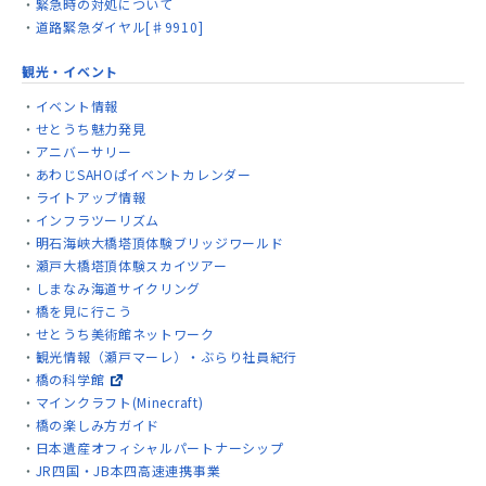
緊急時の対処について
道路緊急ダイヤル[♯9910]
観光・イベント
イベント情報
せとうち魅力発見
アニバーサリー
あわじSAHOぱイベントカレンダー
ライトアップ情報
インフラツーリズム
明石海峡大橋塔頂体験ブリッジワールド
瀬戸大橋塔頂体験スカイツアー
しまなみ海道サイクリング
橋を見に行こう
せとうち美術館ネットワーク
観光情報（瀬戸マーレ）・ぶらり社員紀行
橋の科学館
マインクラフト(Minecraft)
橋の楽しみ方ガイド
日本遺産オフィシャルパートナーシップ
JR四国・JB本四高速連携事業