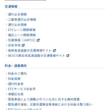
交通情報
通行止め情報
二輪車通行止め情報
通行止め実績
ETCレーン閉鎖情報
幅広レーン閉鎖情報
交通情報（JARTIC)
天気予測
阪神高速道路の交通情報サイト
NEXCO西日本高速道路の交通情報サイト
料金・道路案内
料金のご案内
料金検索
通行料金表
ETCサービス料金所
車種区分表
原発事故により避難されている方に対する無料措置
緊急通行車両、災害派遣等従事車両における料金の取り扱い
ETCマイレージサービス