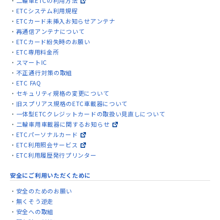
二輪車ETCの利用方法
ETCシステム利用規程
ETCカード未挿入お知らせアンテナ
再通信アンテナについて
ETCカード紛失時のお願い
ETC専用料金所
スマートIC
不正通行対策の取組
ETC FAQ
セキュリティ規格の変更について
旧スプリアス規格のETC車載器について
一体型ETCクレジットカードの取扱い見直しについて
二輪車用車載器に関するお知らせ
ETCパーソナルカード
ETC利用照会サービス
ETC利用履歴発行プリンター
安全にご利用いただくために
安全のためのお願い
無くそう逆走
安全への取組