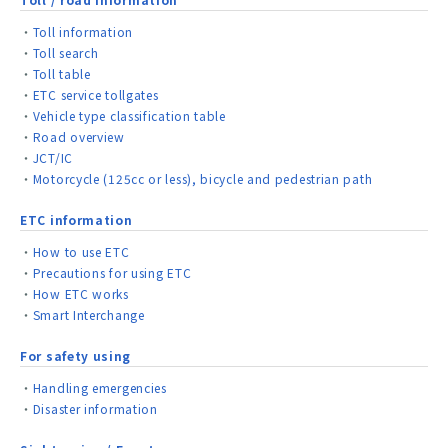
Toll information
Toll search
Toll table
ETC service tollgates
Vehicle type classification table
Road overview
JCT/IC
Motorcycle (125cc or less), bicycle and pedestrian path
ETC information
How to use ETC
Precautions for using ETC
How ETC works
Smart Interchange
For safety using
Handling emergencies
Disaster information