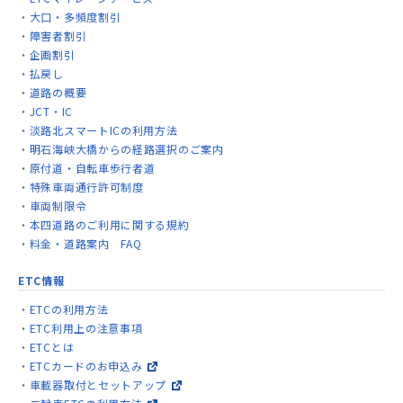
大口・多頻度割引
障害者割引
企画割引
払戻し
道路の概要
JCT・IC
淡路北スマートICの利用方法
明石海峡大橋からの経路選択のご案内
原付道・自転車歩行者道
特殊車両通行許可制度
車両制限令
本四道路のご利用に関する規約
料金・道路案内 FAQ
ETC情報
ETCの利用方法
ETC利用上の注意事項
ETCとは
ETCカードのお申込み
車載器取付とセットアップ