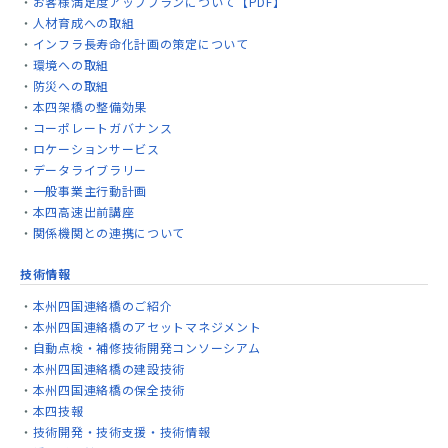
お客様満足度アッププランについて【PDF】
人材育成への取組
インフラ長寿命化計画の策定について
環境への取組
防災への取組
本四架橋の整備効果
コーポレートガバナンス
ロケーションサービス
データライブラリー
一般事業主行動計画
本四高速出前講座
関係機関との連携について
技術情報
本州四国連絡橋のご紹介
本州四国連絡橋のアセットマネジメント
自動点検・補修技術開発コンソーシアム
本州四国連絡橋の建設技術
本州四国連絡橋の保全技術
本四技報
技術開発・技術支援・技術情報