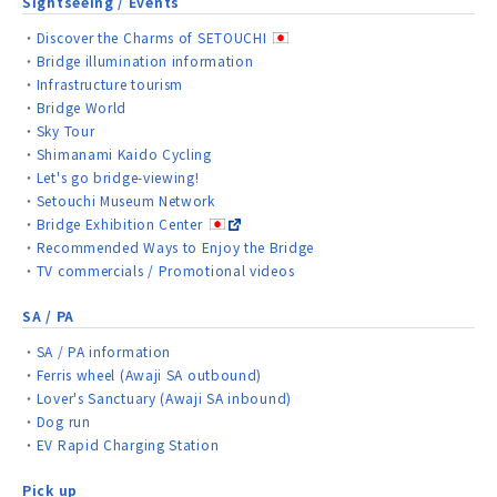
Sightseeing / Events
Discover the Charms of SETOUCHI
Bridge illumination information
Infrastructure tourism
Bridge World
Sky Tour
Shimanami Kaido Cycling
Let's go bridge-viewing!
Setouchi Museum Network
Bridge Exhibition Center
Recommended Ways to Enjoy the Bridge
TV commercials / Promotional videos
SA / PA
SA / PA information
Ferris wheel (Awaji SA outbound)
Lover's Sanctuary (Awaji SA inbound)
Dog run
EV Rapid Charging Station
Pick up